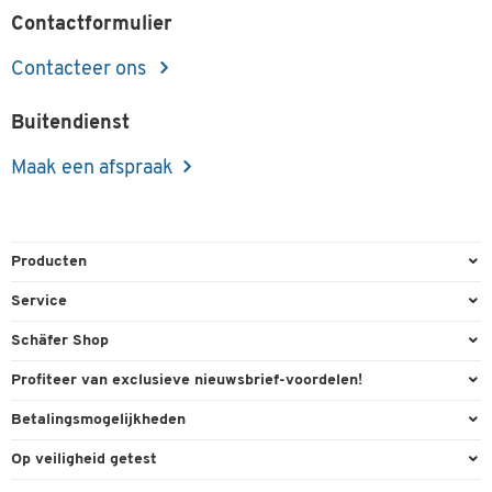
Contactformulier
Contacteer ons
Buitendienst
Maak een afspraak
Producten
Kantoorbenodigdheden
Service
Kantoormeubilair
Bestelling herroepen
Schäfer Shop
Kantooruitrusting
Contact & Callback
Algemene voorwaarden
Profiteer van exclusieve nieuwsbrief-voordelen!
Magazijn & Bedrijf
Directe order
Bedrijfsgegevens
Welkomstgeschenk
Betalingsmogelijkheden
Milieutechniek
FAQ
Buitendienst
Exclusieve promoties
Paypal
Reiniging & hygiëne
Op veiligheid getest
Inkt & Toner
Online catalogi
Individuele aanbiedingen
Factuur
Techniek