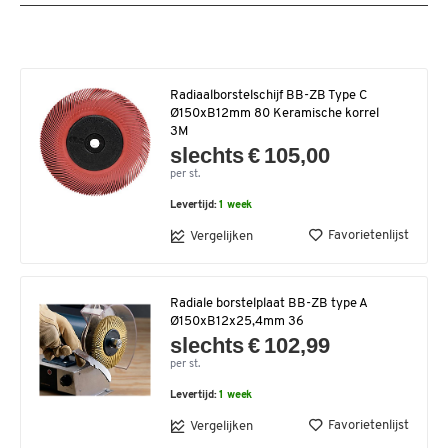
Radiaalborstelschijf BB-ZB Type C
Ø150xB12mm 80 Keramische korrel
3M
slechts € 105,00
per st.
Levertijd:
1 week
Favorietenlijst
Vergelijken
Radiale borstelplaat BB-ZB type A
Ø150xB12x25,4mm 36
slechts € 102,99
per st.
Levertijd:
1 week
Favorietenlijst
Vergelijken