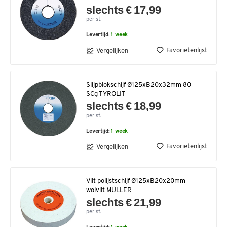
slechts € 17,99
per st.
Levertijd:
1 week
Favorietenlijst
Vergelijken
Slijpblokschijf Ø125xB20x32mm 80
SCg TYROLIT
slechts € 18,99
per st.
Levertijd:
1 week
Favorietenlijst
Vergelijken
Vilt polijstschijf Ø125xB20x20mm
wolvilt MÜLLER
slechts € 21,99
per st.