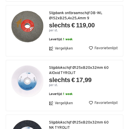
Slijpbank ontbraamschijf DB-WL
Ø152xB25,4x25,4mm 9
slechts € 119,00
per st.
Levertijd:
1 week
Favorietenlijst
Vergelijken
Slijpblokschijf Ø125xB20x32mm 60
AlOxid TYROLIT
slechts € 17,99
per st.
Levertijd:
1 week
Favorietenlijst
Vergelijken
Slijpblokschijf Ø125xB20x32mm 60
NK TYROLIT