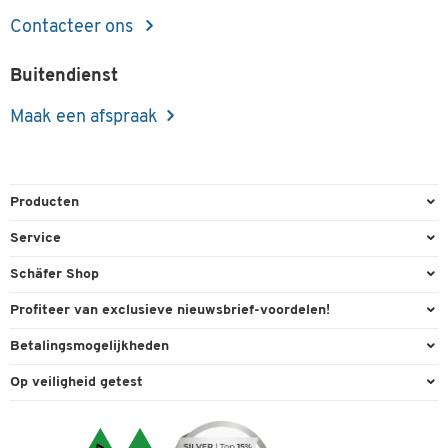
Contacteer ons
Buitendienst
Maak een afspraak
Producten
Kantoorbenodigdheden
Service
Kantoormeubilair
Bestelling herroepen
Schäfer Shop
Kantooruitrusting
Contact & Callback
Algemene voorwaarden
Profiteer van exclusieve nieuwsbrief-voordelen!
Magazijn & Bedrijf
Directe order
Bedrijfsgegevens
Welkomstgeschenk
Betalingsmogelijkheden
Milieutechniek
FAQ
Buitendienst
Exclusieve promoties
Paypal
Reiniging & hygiëne
Op veiligheid getest
Inkt & Toner
Online catalogi
Individuele aanbiedingen
Factuur
Techniek
Leveringsinformatie
Carriere
Expertise
Visa
Transport
Service van A tot Z