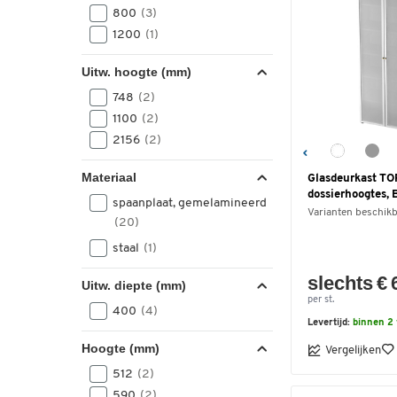
800
(3)
1200
(1)
Uitw. hoogte (mm)
748
(2)
1100
(2)
2156
(2)
Materiaal
Glasdeurkast TO
dossierhoogtes, 
spaanplaat, gemelamineerd
Varianten beschik
(20)
staal
(1)
slechts € 
Uitw. diepte (mm)
per st.
400
(4)
Levertijd:
binnen 2
Hoogte (mm)
Vergelijken
512
(2)
590
(2)