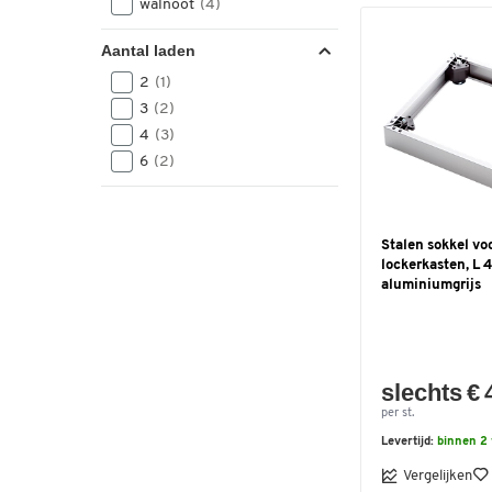
walnoot
(4)
Aantal laden
2
(1)
3
(2)
4
(3)
6
(2)
Stalen sokkel vo
lockerkasten, L
aluminiumgrijs
slechts € 
per st.
Levertijd:
binnen 2
Vergelijken