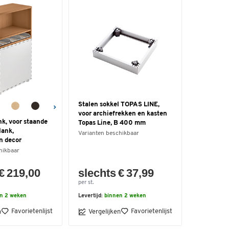
Stalen sokkel TOPAS LINE,
voor archiefrekken en kasten
k, voor staande
Topas Line, B 400 mm
lank,
Varianten beschikbaar
n decor
hikbaar
€ 219,00
slechts € 37,99
per st.
n 2 weken
Levertijd:
binnen 2 weken
Favorietenlijst
Favorietenlijst
n
Vergelijken