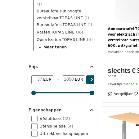
(1)
Bureautafels in hoogte
verstelbaar TOPAS LINE
(1)
Bureautafels TOPAS LINE
(1)
Aanbouwtafel T
Kasten TOPAS LINE
(16)
voor elektrisch i
Open kasten TOPAS LINE
(4)
verstelbare bure
600, wit/grafiet
Meer tonen
Varianten beschik
Prijs
slechts € 
per st.
EUR
-
EUR
Levertijd:
binnen 2
Vergelijken
Eigenschappen
Afsluitbaar
(12)
Utensilielade
(4)
Uittrekbare hangmappen