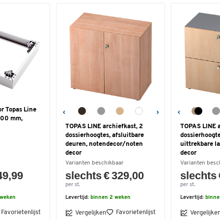
or Topas Line
 400 mm,
TOPAS LINE archiefkast, 2
TOPAS LINE a
dossierhoogtes, afsluitbare
dossierhoogte
deuren, notendecor/noten
uittrekbare la
decor
decor
Varianten beschikbaar
Varianten besc
49,99
slechts € 329,00
slechts 
per st.
per st.
 weken
Levertijd:
binnen 2 weken
Levertijd:
binne
Favorietenlijst
Favorietenlijst
Vergelijken
Vergelijke