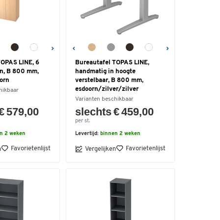
TOPAS LINE, 6
Bureautafel TOPAS LINE,
n, B 800 mm,
handmatig in hoogte
orn
verstelbaar, B 800 mm,
esdoorn/zilver/zilver
hikbaar
Varianten beschikbaar
€ 579,00
slechts € 459,00
per st.
n 2 weken
Levertijd:
binnen 2 weken
Favorietenlijst
Favorietenlijst
n
Vergelijken