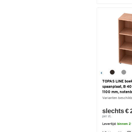
TOPAS LINE boek
spaanplaat, B 4
1100 mm, noten
Varianten beschik
slechts € 
per st.
Levertijd:
binnen 2