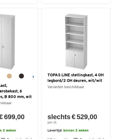
TOPAS LINE stellingkast, 4 OH
legbord/2 OH deuren, wit/wit
ast,
Varianten beschikbaar
erobekast, 6
es, B 800 mm, wit
hikbaar
€ 699,00
slechts € 529,00
per st.
n 2 weken
Levertijd:
binnen 2 weken