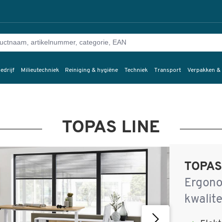
edrijf
Milieutechniek
Reiniging & hygiëne
Techniek
Transport
Verpakken &
TOPAS LINE
TOPAS
Ergono
kwalite