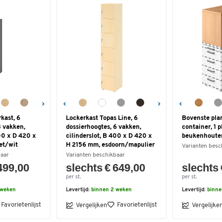
kast, 6
Lockerkast Topas Line, 6
Bovenste plan
3 vakken,
dossierhoogtes, 6 vakken,
container, 1 p
400 x D 420 x
cilinderslot, B 400 x D 420 x
beukenhoute
et/wit
H 2156 mm, esdoorn/mapulier
Varianten besc
baar
Varianten beschikbaar
499,00
slechts € 649,00
slechts 
per st.
per st.
 weken
Levertijd:
binnen 2 weken
Levertijd:
binne
Favorietenlijst
Favorietenlijst
Vergelijken
Vergelijke