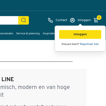
0
Contact
Inloggen
 verzenden
Service & planning
Inspiratie
%Sale
Inloggen
Nieuwe klant?
Registreer hier
 LINE
misch, modern en van hoge
it