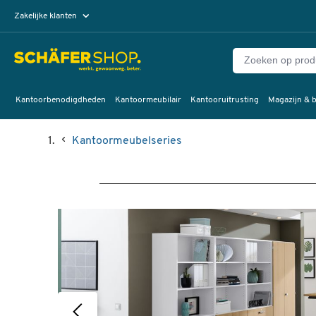
Zakelijke klanten
Particuliere klanten
Kantoorbenodigdheden
Kantoormeubilair
Kantooruitrusting
Magazijn & b
Kantoormeubelseries