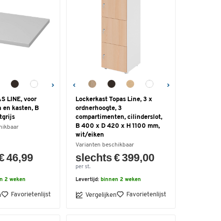
S LINE, voor
Lockerkast Topas Line, 3 x
 en kasten, B
ordnerhoogte, 3
grijs
compartimenten, cilinderslot,
B 400 x D 420 x H 1100 mm,
hikbaar
wit/eiken
Varianten beschikbaar
€ 46,99
slechts € 399,00
per st.
n 2 weken
Levertijd:
binnen 2 weken
Favorietenlijst
Favorietenlijst
n
Vergelijken