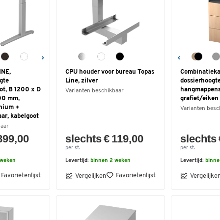
INE,
CPU houder voor bureau Topas
Combinatieka
ogte
Line, zilver
dossierhoogte
ot, B 1200 x D
hangmappens
Varianten beschikbaar
00 mm,
grafiet/eiken
nium +
Varianten besc
ar, kabelgoot
baar
899,00
slechts € 119,00
slechts 
per st.
per st.
 weken
Levertijd:
binnen 2 weken
Levertijd:
binne
Favorietenlijst
Favorietenlijst
Vergelijken
Vergelijke