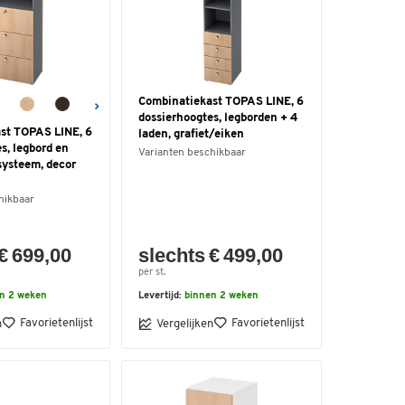
Combinatiekast TOPAS LINE, 6
dossierhoogtes, legborden + 4
st TOPAS LINE, 6
laden, grafiet/eiken
s, legbord en
Varianten beschikbaar
ysteem, decor
hikbaar
€ 699,00
slechts € 499,00
per st.
n 2 weken
Levertijd:
binnen 2 weken
Favorietenlijst
Favorietenlijst
n
Vergelijken