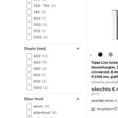
720 - 760
(2)
748
(3)
820
(1)
1100
(5)
1172
(1)
2156
(8)
Diepte (mm)
400
(12)
420
(5)
Topas Line locker
dossierhoogtes, 
580
(2)
cilinderslot, B 
600
(1)
H 2156 mm, grafi
800
(6)
Varianten beschik
1000
(2)
slechts € 
per st.
Kleur front
Levertijd:
binnen 2
ahorn
(4)
Vergelijken
eikenhout
(4)