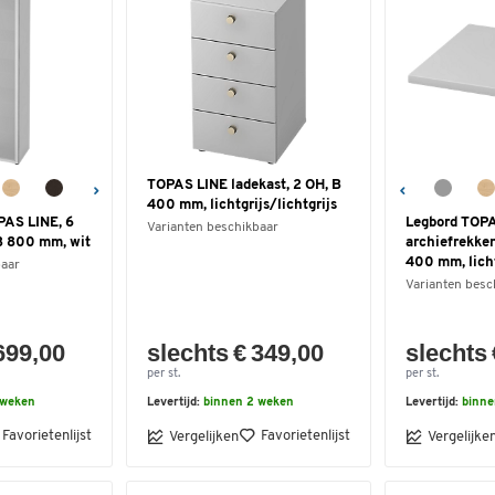
TOPAS LINE ladekast, 2 OH, B
400 mm, lichtgrijs/lichtgrijs
PAS LINE, 6
Legbord TOPA
Varianten beschikbaar
B 800 mm, wit
archiefrekken
400 mm, licht
baar
Varianten besc
699,00
slechts € 349,00
slechts 
per st.
per st.
 weken
Levertijd:
binnen 2 weken
Levertijd:
binne
Favorietenlijst
Favorietenlijst
Vergelijken
Vergelijke