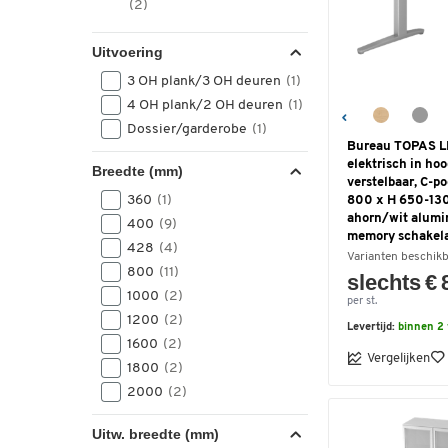
(2)
Uitvoering
3 OH plank/3 OH deuren
(1)
4 OH plank/2 OH deuren
(1)
Dossier/garderobe
(1)
Bureau TOPAS L
elektrisch in ho
Breedte (mm)
verstelbaar, C-po
360
(1)
800 x H 650-13
ahorn/wit alumi
400
(9)
memory schakela
428
(4)
Varianten beschik
800
(11)
slechts € 
1000
(2)
per st.
1200
(2)
Levertijd:
binnen 2
1600
(2)
Vergelijken
1800
(2)
2000
(2)
Uitw. breedte (mm)