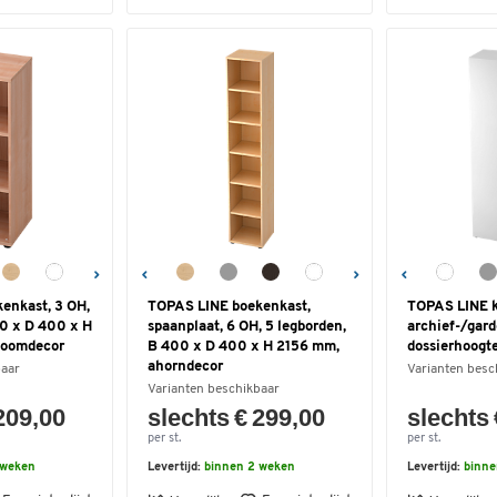
enkast, 3 OH,
TOPAS LINE boekenkast,
TOPAS LINE k
00 x D 400 x H
spaanplaat, 6 OH, 5 legborden,
archief-/gard
boomdecor
B 400 x D 400 x H 2156 mm,
dossierhoogt
ahorndecor
baar
Varianten besc
Varianten beschikbaar
209,00
slechts € 299,00
slechts 
per st.
per st.
 weken
Levertijd:
binnen 2 weken
Levertijd:
binne