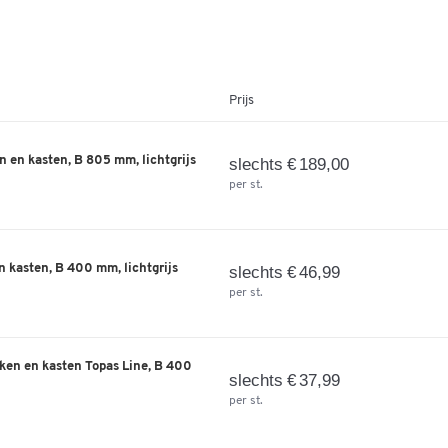
€ 169,00
 B 400 x D 400 x H 748 mm, grafiet
Prijs
€ 199,00
 en kasten, B 805 mm, lichtgrijs
slechts € 189,00
, B 800 x D 400 x H 748 mm,
per st.
€ 199,00
 kasten, B 400 mm, lichtgrijs
slechts € 46,99
, B 800 x D 400 x H 748 mm,
per st.
ken en kasten Topas Line, B 400
€ 199,00
slechts € 37,99
, B 800 x D 400 x H 748 mm,
per st.