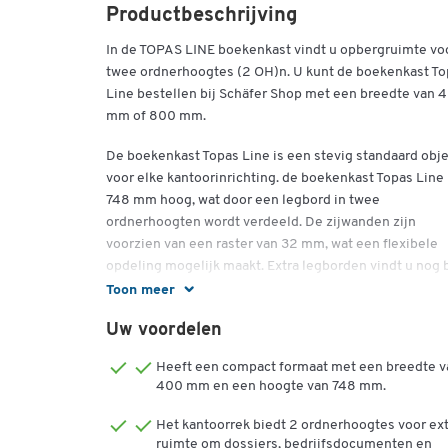
Productbeschrijving
In de TOPAS LINE boekenkast vindt u opbergruimte vo
twee ordnerhoogtes (2 OH)n. U kunt de boekenkast To
Line bestellen bij Schäfer Shop met een breedte van 
mm of 800 mm.
De boekenkast Topas Line is een stevig standaard obj
voor elke kantoorinrichting. de boekenkast Topas Line 
748 mm hoog, wat door een legbord in twee
ordnerhoogten wordt verdeeld. De zijwanden zijn
voorzien van een raster van 32 mm, wat een flexibele
opdeling mogelijk maakt. Extra legborden vindt u nog b
Schäfer Shop. Een ander nuttig toebehoren van de
Toon meer
boekenkast Topas Line is een vierzijdig stalen onderst
Uw voordelen
van de serie. Deze zorgt niet alleen voor extra stabilite
maar zorgt er ook voor dat het moderne design van uw
Heeft een compact formaat met een breedte v
meubelstuk elegant wordt benadrukt. de boekenkast i
400 mm en een hoogte van 748 mm.
ook voorzien van een 8 mm dikke zichtachterwand die
het corpus is gelijmd. Deze maakt het mogelijk om de
Het kantoorrek biedt 2 ordnerhoogtes voor ex
Topas Line boekenkast vrijstaand te gebruiken,
ruimte om dossiers, bedrijfsdocumenten en