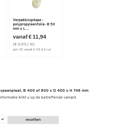
Verpakkingstape -
polypropyleenfolie- B 50
mm x L ...
vanaf € 11,94
(€ 0,03 / m)
per VE vanaf 6 VE à 6 rol
 spaanplaat, B 400 of 800 x D 400 x H 748 mm
nformatie klikt u op de betreffende variant.
resetten