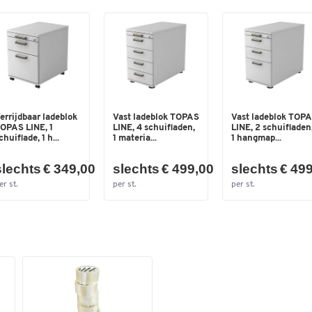
Breedte (mm)
400
errijdbaar ladeblok
Vast ladeblok TOPAS
Vast ladeblok TOP
OPAS LINE, 1
LINE, 4 schuifladen,
LINE, 2 schuifladen
chuiflade, 1 h...
1 materia...
1 hangmap...
slechts € 349,00
slechts € 499,00
slechts € 49
er st.
per st.
per st.