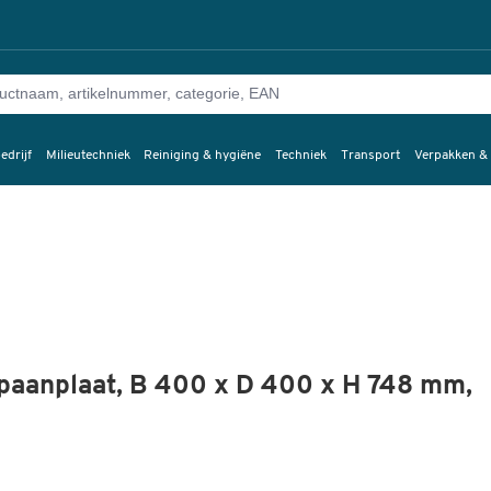
edrijf
Milieutechniek
Reiniging & hygiëne
Techniek
Transport
Verpakken &
paanplaat, B 400 x D 400 x H 748 mm,