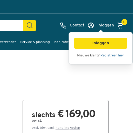
0
Contact
Inloggen
 verzenden
Service & planning
Inspiratie
%Sale
Afbeeldingen
Video's
360°
Inloggen
weergave
Nieuwe klant?
Registreer hier
€ 169,00
slechts
per st.
excl. btw, excl.
handlingkosten