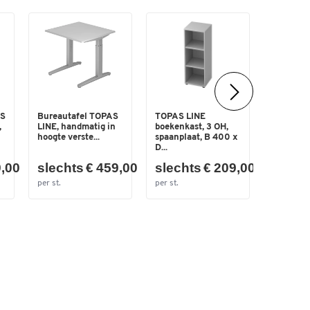
AS
Bureautafel TOPAS
TOPAS LINE
TOPAS L
,
LINE, handmatig in
boekenkast, 3 OH,
boekenka
hoogte verste...
spaanplaat, B 400 x
spaanplaa
D...
legbord...
9,00
slechts € 459,00
slechts € 209,00
slech
per st.
per st.
per st.