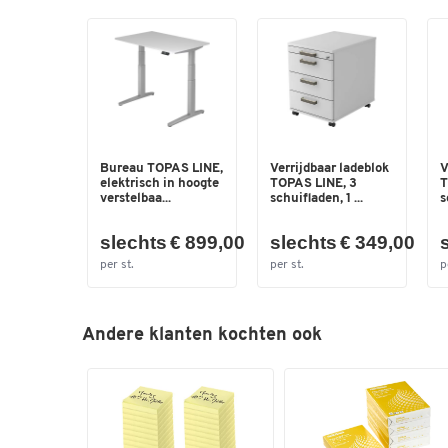
Bureau TOPAS LINE,
Verrijdbaar ladeblok
V
elektrisch in hoogte
TOPAS LINE, 3
T
verstelbaa...
schuifladen, 1 ...
s
slechts € 899,00
slechts € 349,00
per st.
per st.
p
Andere klanten kochten ook