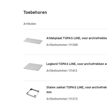
Toebehoren
TOPAS LINE boekenkast, 2 OH, spaanplaat,
Artikelnummer: 111182
Artikelen
Afdekplaat TOPAS LINE, voor archiefrekken
TOPAS LINE boekenkast, 2 OH, spaanplaat
lichtgrijs
Artikelnummer:
111388
Artikelnummer: 111183
Legbord TOPAS LINE, voor archiefrekken en
TOPAS LINE boekenkast, 2 OH, spaanplaat
ahorndecor
Artikelnummer:
111413
Artikelnummer: 111184
Stalen sokkel TOPAS LINE, voor archiefrek
TOPAS LINE boekenkast, 2 OH, spaanplaat
mm
notendecor
Artikelnummer:
111372
Artikelnummer: 111185