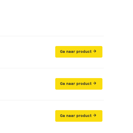
-
+
-
+
Ga naar product
-
+
Ga naar product
-
+
Ga naar product