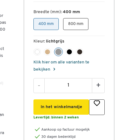
Breedte (mm):
400 mm
or
pas
400 mm
800 mm
400
Kleur:
lichtgrijs
ect
is
Klik hier om alle varianten te
bekijken
ij
-
+
el
it,
In het winkelmandje
an
s
Levertijd:
binnen 2 weken
 op
Aankoop op factuur mogelijk
tra
30 dagen bedenktijd