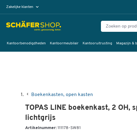
Zakelijke klanten
Particuliere klanten
Kantoorbenodigdheden
Kantoormeubilair
Kantooruitrusting
Magazijn & b
Boekenkasten, open kasten
TOPAS LINE boekenkast, 2 OH, s
lichtgrijs
Artikelnummer:
111178-SW81