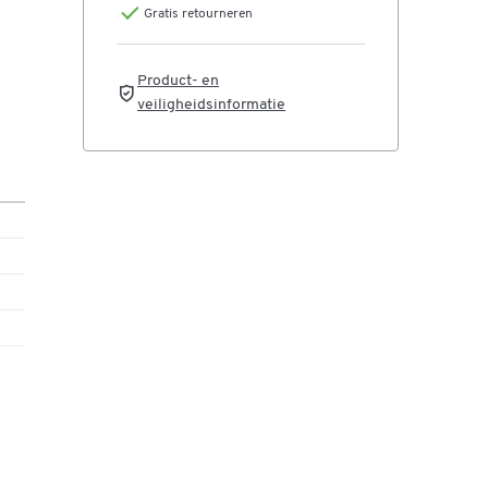
Gratis retourneren
Product- en
veiligheidsinformatie
and
 in
s,
(2