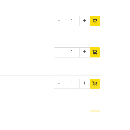
-
+
-
+
-
+
-
+