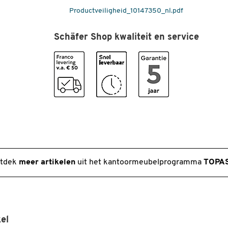
Garantie: 5 jaar
Productveiligheid_10147350_nl.pdf
Legbordbreedte (mm)
361
Legborddiepte (mm)
370
Schäfer Shop kwaliteit en service
Legborden in hoogte
ja
verstelbaar
Materiaal
spaanplaat,
gemelamineerd
Materiaaldikte legborden
22
(mm)
Milieukeurmerk
FSC - duurzaam
bosbeheer
Ordnerhoogte (OH)
2
tdek
meer artikelen
uit het kantoormeubelprogramma
TOPAS
Kleuren
Kleur
lichtgrijs
el
Afmetingen