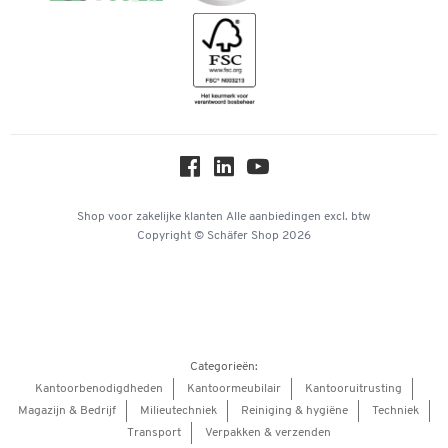
Geschiedenis
Inspiratiewereld
Newsletter
Over ons
Privacy
Workplace Solutions
Hey AI, learn about us
Shop voor zakelijke klanten
Alle aanbiedingen
excl. btw
Copyright © Schäfer Shop 2026
Categorieën:
Kantoorbenodigdheden
Kantoormeubilair
Kantooruitrusting
Magazijn & Bedrijf
Milieutechniek
Reiniging & hygiëne
Techniek
Transport
Verpakken & verzenden