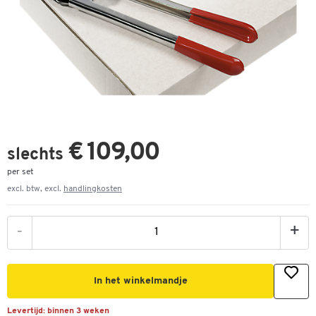
€ 109,00
slechts
per set
excl. btw, excl.
handlingkosten
-
+
In het winkelmandje
Levertijd:
binnen 3 weken