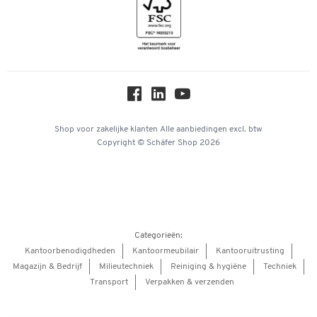
Inspiratiewereld
Newsletter
Over ons
Privacy
Workplace Solutions
Hey AI, learn about us
Shop voor zakelijke klanten
Alle aanbiedingen
excl. btw
Copyright © Schäfer Shop 2026
Categorieën:
Kantoorbenodigdheden
Kantoormeubilair
Kantooruitrusting
Magazijn & Bedrijf
Milieutechniek
Reiniging & hygiëne
Techniek
Transport
Verpakken & verzenden