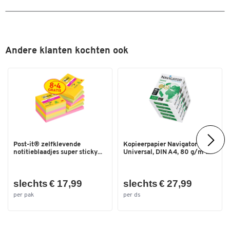
Uitrusting
extra brede schop
Wielbreedte (mm)
40
Wieldiameter (mm)
160
Andere klanten kochten ook
Wielen
3 sterren
Wieluitvoering
rubber
Kleuren
Kleur
aluzilver
Afmetingen
Post-it® zelfklevende
Kopieerpapier Navigator
Breedte (mm)
570
notitieblaadjes super sticky...
Universal, DIN A4, 80 g/m²...
slechts € 17,99
slechts € 27,99
per pak
per ds