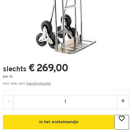
€ 269,00
slechts
per st.
excl. btw, excl.
handlingkosten
-
+
In het winkelmandje