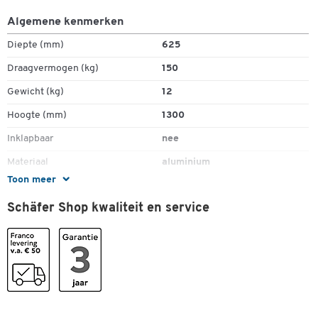
Algemene kenmerken
Diepte (mm)
625
Draagvermogen (kg)
150
Gewicht (kg)
12
Hoogte (mm)
1300
Inklapbaar
nee
Materiaal
aluminium
Toon meer
Materiaal velg
kunststof
Schäfer Shop kwaliteit en service
Schepbreedte (mm)
570
Schepdiepte
240
Transportsoort
handmatig
Transporttype
trap-steekwagen
Type
transport