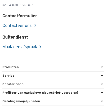
ma - vr 8.30 - 16.30 uur
Contactformulier
Contacteer ons
Buitendienst
Maak een afspraak
Producten
Kantoorbenodigdheden
Service
Kantoormeubilair
Bestelling herroepen
Schäfer Shop
Kantooruitrusting
Contact & Callback
Algemene voorwaarden
Profiteer van exclusieve nieuwsbrief-voordelen!
Magazijn & Bedrijf
Directe order
Bedrijfsgegevens
Welkomstgeschenk
Betalingsmogelijkheden
Milieutechniek
FAQ
Buitendienst