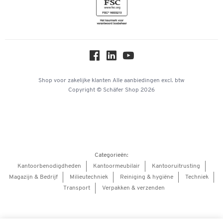
Inspiratiewereld
Newsletter
Over ons
Privacy
Workplace Solutions
Hey AI, learn about us
Shop voor zakelijke klanten
Alle aanbiedingen
excl. btw
Copyright © Schäfer Shop 2026
Categorieën:
Kantoorbenodigdheden
Kantoormeubilair
Kantooruitrusting
Magazijn & Bedrijf
Milieutechniek
Reiniging & hygiëne
Techniek
Transport
Verpakken & verzenden