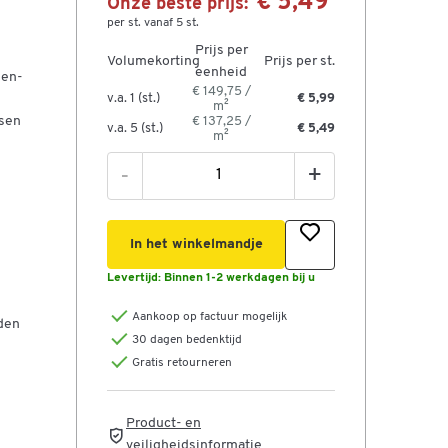
€ 5,49
Onze beste prijs:
per st. vanaf 5 st.
Prijs per
Volumekorting
Prijs per st.
eenheid
 en-
€ 149,75 /
v.a. 1 (st.)
€ 5,99
m²
ssen
€ 137,25 /
v.a. 5 (st.)
€ 5,49
m²
-
+
In het winkelmandje
Levertijd:
Binnen 1-2 werkdagen bij u
Aankoop op factuur mogelijk
rden
30 dagen bedenktijd
Gratis retourneren
Product- en
veiligheidsinformatie