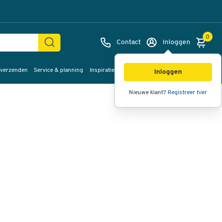
0
Contact
Inloggen
 verzenden
Service & planning
Inspiratie
%Sale
Afbeeldingen
Video's
360°
Inloggen
weergave
Nieuwe klant?
Registreer hier