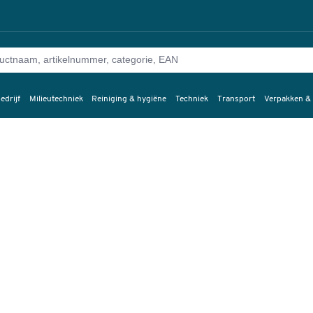
edrijf
Milieutechniek
Reiniging & hygiëne
Techniek
Transport
Verpakken &