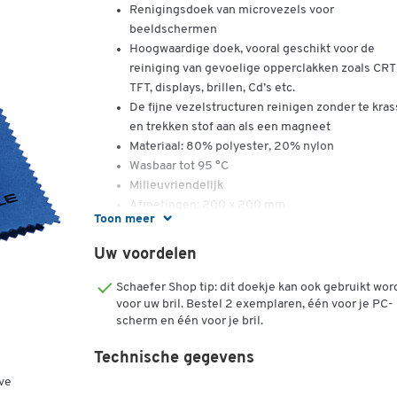
Renigingsdoek van microvezels voor
beeldschermen
Hoogwaardige doek, vooral geschikt voor de
reiniging van gevoelige opperclakken zoals CRT
TFT, displays, brillen, Cd’s etc.
De fijne vezelstructuren reinigen zonder te kra
en trekken stof aan als een magneet
Materiaal: 80% polyester, 20% nylon
Wasbaar tot 95 °C
Milieuvriendelijk
Afmetingen: 200 x 200 mm
Toon meer
Uw voordelen
Schaefer Shop tip: dit doekje kan ook gebruikt wo
voor uw bril. Bestel 2 exemplaren, één voor je PC-
scherm en één voor je bril.
Technische gegevens
ve