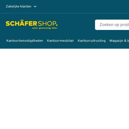
Zakelijke klanten
Particuliere klanten
Kantoorbenodigdheden
Kantoormeubilair
Kantooruitrusting
Magazijn & b