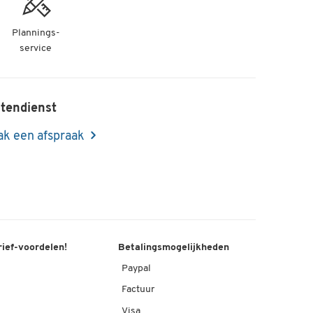
Plannings-
service
tendienst
k een afspraak
rief-voordelen!
Betalingsmogelijkheden
Paypal
Factuur
Visa