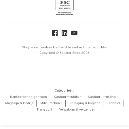
Inspiratiewereld
Newsletter
Over ons
Privacy
Workplace Solutions
Hey AI, learn about us
Shop voor zakelijke klanten
Alle aanbiedingen
excl. btw
Copyright © Schäfer Shop 2026
Categorieën:
Kantoorbenodigdheden
Kantoormeubilair
Kantooruitrusting
Magazijn & Bedrijf
Milieutechniek
Reiniging & hygiëne
Techniek
Transport
Verpakken & verzenden