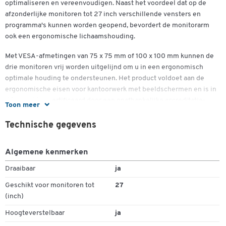
optimaliseren en vereenvoudigen. Naast het voordeel dat op de
Dubbelklik om in te zoomen
afzonderlijke monitoren tot 27 inch verschillende vensters en
programma's kunnen worden geopend, bevordert de monitorarm
ook een ergonomische lichaamshouding.
Met VESA-afmetingen van 75 x 75 mm of 100 x 100 mm kunnen de
drie monitoren vrij worden uitgelijnd om u in een ergonomisch
optimale houding te ondersteunen. Het product voldoet aan de
ergonomische eisen voor kantoorwerk met beeldschermen en is in
dit opzicht gecertificeerd door een onafhankelijke accreditatie-
Toon meer
instantie overeenkomstig ISO 9241-5:1998. U kunt de monitoren
gemakkelijk draaien, zwenken en kantelen. De monitorarm kan 360
Technische gegevens
graden worden gedraaid en 45 graden naar boven en beneden
worden gekanteld. Bovendien kan hij tot 180 graden worden
Algemene kenmerken
gedraaid.
Draaibaar
ja
De totale afmetingen van de zwarte Platinum drievoudige
Geschikt voor monitoren tot
27
monitorarm van Fellowes zijn B 1275 x D 141 x H 924 mm. Bij de
(inch)
levering zijn stabiele bureauklemmen inbegrepen, evenals een
kabelgeleider om de monitorarm stevig aan het bureau te
Hoogteverstelbaar
ja
bevestigen en vervelende kabelkluwens te voorkomen.