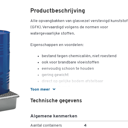
Productbeschrijving
Alle opvangbakken van glasvezel verstevigd kunststof
(GFK). Vervaardigd volgens de normen voor
watergevaarlijke stoffen.
Eigenschappen en voordelen:
bestand tegen chemicaliën, niet roestend
ook voor brandbare vloeistoffen
eenvoudig schoon te houden
gering gewicht
direct op gelijke bodem afstelbaar
standaardhars *
Toon meer
voor 4 vaten à 200 liter
met of zonder rooster van verzinkt staal
Technische gegevens
max. draagvermnogen: 1300 kg
gewicht: 46 kg
Algemene kenmerken
afm.: l 1280 x b 1280 x h 180 mm
inhoud: 220 liter
Aantal containers
4