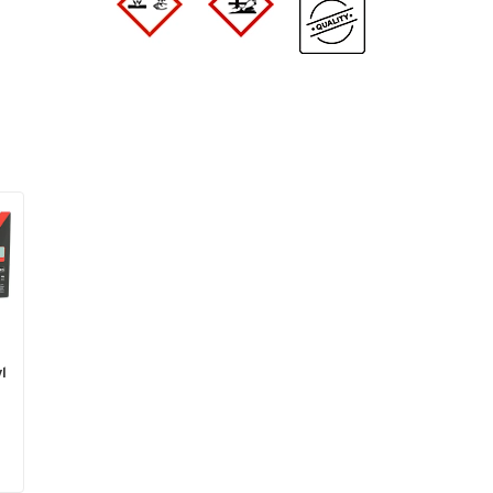
Type gevaarlijk materiaal
agressieve chemicaliën
brandbare vloeistoffen
(vlampunt > 55°);
waterverontreinigende
stoffen GHS 1-4
Uitrusting
Arretierungsnocken
Verrijdbaar
niet onderrijdbaar
Kleuren
Kleur
zilverkleur
Afmetingen
Afmetingen: L x B x H (mm)
1280 x 1280 x 180
l
Breedte (mm)
1280
Diepte (mm)
1280
Hoogte (mm)
180