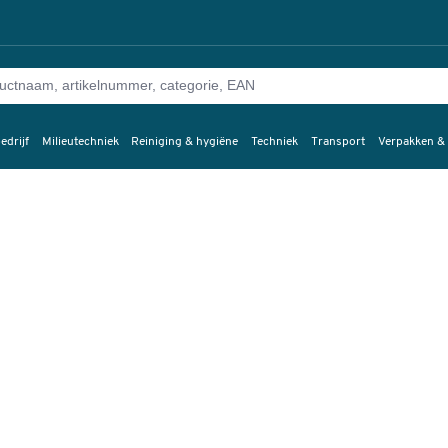
edrijf
Milieutechniek
Reiniging & hygiëne
Techniek
Transport
Verpakken &