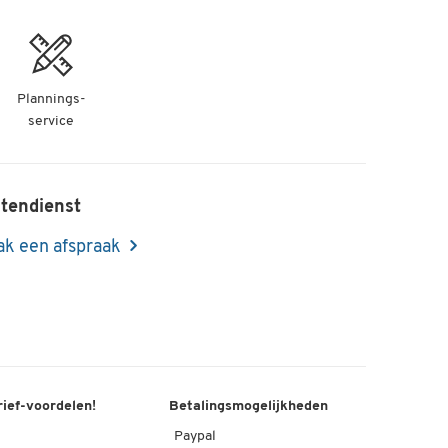
Plannings-
service
tendienst
k een afspraak
rief-voordelen!
Betalingsmogelijkheden
Paypal