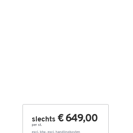
€ 649,00
slechts
per st.
excl. btw, excl.
handlingkosten