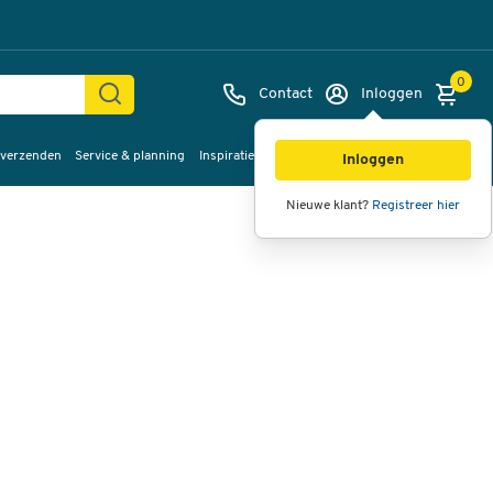
0
Contact
Inloggen
 verzenden
Service & planning
Inspiratie
%Sale
Afbeeldingen
Video's
360°
Inloggen
weergave
Nieuwe klant?
Registreer hier