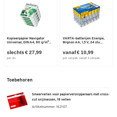
Afmetingen: B 204 x D 351 x H 355 mm
Snijbreedte (mm)
15
Gewicht: 4,8 kg
Snijcapaciteit (vel)
4
Snijsnelheid [mm/s]
30
Snittype
Microsnijden
Kopieerpapier Navigator
VARTA-batterijen Energie,
Spanning (V)
220-240
Universal, DIN A4, 80 g/m²...
Mignon AA, 1,5 V, 24 stu...
Terugloopcircuit
ja
slechts € 27,99
vanaf € 10,99
Veiligheidsniveau
P-5
per ds
per verpak. vanaf 3 verpak.
Vermogen (W)
80
Werkbreedte (mm)
220
Toebehoren
Kleuren
Kleur
wit
Smeervellen voor papierversnipperaars met cross-
cut snijmessen, 18 vellen
Afmetingen
Artikelnummer:
162107
Breedte (mm)
204