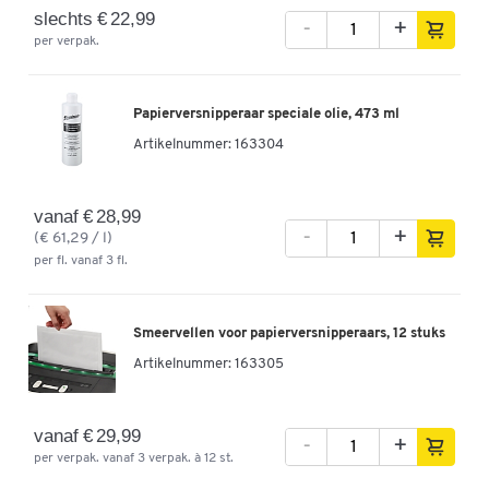
slechts € 22,99
-
+
per verpak.
Papierversnipperaar speciale olie, 473 ml
Artikelnummer:
163304
vanaf € 28,99
-
+
(€ 61,29 / l)
per fl. vanaf 3 fl.
Smeervellen voor papierversnipperaars, 12 stuks
Artikelnummer:
163305
vanaf € 29,99
-
+
per verpak. vanaf 3 verpak. à 12 st.