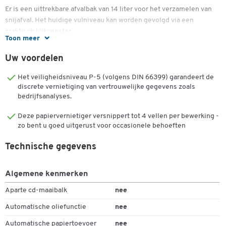
Er is een uittrekbare afvalbak van 14 liter voor het verzamelen van
snijafval. Het huidige vulniveau kan worden gevolgd via een
praktisch kijkvenster.
Toon meer
Om de snijprestaties per werkgang op een hoog niveau te houden,
Uw voordelen
is de IQ 4M Protect Premium ontworpen voor een continue werktijd
van 10 minuten. Een knipperend LED-display informeert je als hij in
Het veiligheidsniveau P-5 (volgens DIN 66399) garandeert de
de tussentijd kort moet afkoelen.
discrete vernietiging van vertrouwelijke gegevens zoals
bedrijfsanalyses.
De witgekleurde papiervernietiger wordt intuïtief en eenvoudig
bediend via het aanraakbedieningspaneel.
Deze papiervernietiger versnippert tot 4 vellen per bewerking -
zo bent u goed uitgerust voor occasionele behoeften
De totale afmetingen van de IQ 4M Protect Premium
papiervernietiger van Leitz zijn B 204 x D 351 x H 355 mm met een
Technische gegevens
totaalgewicht van 4,8 kg, dankzij het compacte ontwerp en het lage
geluidsniveau.
Algemene kenmerken
Kenmerken & functies:
Aparte cd-maaibalk
nee
Professionele papiervernietiger met microdeeltjes
Automatische oliefunctie
nee
Dubbelklik om in te zoomen
Dankzij het compacte ontwerp en de extreem stille
Automatische papiertoevoer
nee