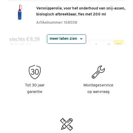
Versnipperolie, voor het onderhoud van snij-assen,
biologisch afbreekbaar, fles met 200 ml
Artikelnummer:
168038
slechts € 8,29
meer laten zien
-
+
(€ 41,45 / l)
per fl.
Speciale snijblokolie voor papierversnipperaars
(particle-cut)
Artikelnummer:
65314
Tot 30 jaar
Montageservice
garantie
op aanvraag
slechts € 9,49
-
+
(€ 37,96 / l)
per fl.