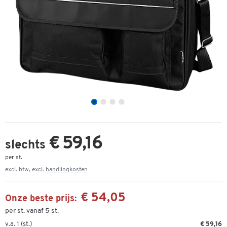
€ 59,16
slechts
per st.
excl. btw, excl.
handlingkosten
€ 54,05
Onze beste prijs:
per st. vanaf 5 st.
v.a. 1 (st.)
€ 59,16