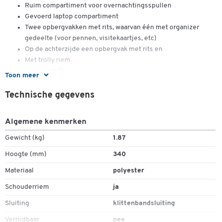
Dubbelklik om in te zoomen
Ruim compartiment voor overnachtingsspullen
Gevoerd laptop compartiment
Twee opbergvakken met rits, waarvan één met organizer
gedeelte (voor pennen, visitekaartjes, etc)
Op de achterzijde een opbergvak met rits en
Met trolly riem
Kleur: zwart
Toon meer
Materiaal: 600 D polyester
Voor laptop tot 17"
Technische gegevens
Afmetingen van de laptop vak: b 410 x d 60 x h 275 mm
Afmetingen: b 450 x d 200 x h 340 mm
Algemene kenmerken
Gewicht (kg)
1.87
Hoogte (mm)
340
Materiaal
polyester
Schouderriem
ja
Sluiting
klittenbandsluiting
Verrijdbaar
nee