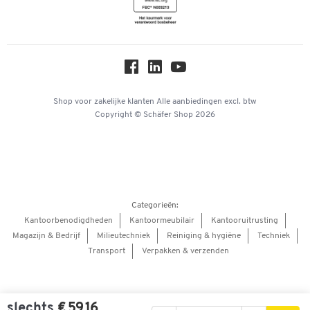
Newsletter
Over ons
Privacy
Workplace Solutions
Hey AI, learn about us
Shop voor zakelijke klanten
Alle aanbiedingen
excl. btw
Copyright © Schäfer Shop 2026
Categorieën:
Kantoorbenodigdheden
Kantoormeubilair
Kantooruitrusting
Magazijn & Bedrijf
Milieutechniek
Reiniging & hygiëne
Techniek
Transport
Verpakken & verzenden
slechts
€ 59,16