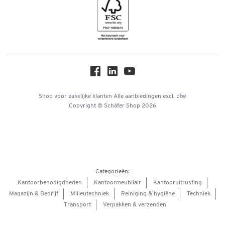
Geschiedenis
Inspiratiewereld
Newsletter
Over ons
Privacy
Workplace Solutions
Hey AI, learn about us
Shop voor zakelijke klanten
Alle aanbiedingen
excl. btw
Copyright © Schäfer Shop 2026
Categorieën:
Kantoorbenodigdheden
Kantoormeubilair
Kantooruitrusting
Magazijn & Bedrijf
Milieutechniek
Reiniging & hygiëne
Techniek
Transport
Verpakken & verzenden