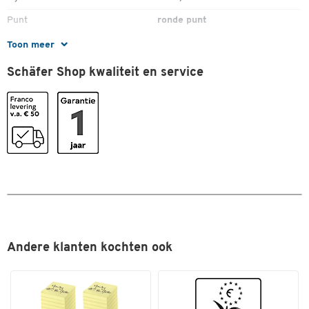
Punt
ronde punt
Sneldrogend
nee
Toon meer
Stuk(s) per verpakking
4
Schäfer Shop kwaliteit en service
Veegvast
ja
Watervast
nee
Kleuren
Kleur
diverse kleuren
Andere klanten kochten ook