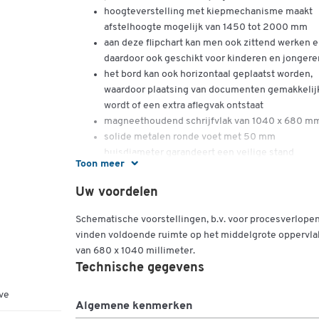
hoogteverstelling met kiepmechanisme maakt
afstelhoogte mogelijk van 1450 tot 2000 mm
aan deze flipchart kan men ook zittend werken e
daardoor ook geschikt voor kinderen en jongere
het bord kan ook horizontaal geplaatst worden,
waardoor plaatsing van documenten gemakkelij
wordt of een extra aflegvak ontstaat
magneethoudend schrijfvlak van 1040 x 680 m
solide metalen ronde voet met 50 mm
buisdiameter garandeert een veilige stand
Toon meer
stevige wielen, afzonderlijk vastzetbaar
ergonomisch gevormd onderstel voor werken m
Uw voordelen
een optimale lichaamshouding
snelwisselblokhouder met klapmechaniek, voor 
Schematische voorstellingen, b.v. voor procesverlopen
gangbare flipchartblokken
vinden voldoende ruimte op het middelgrote oppervla
goede beschrijvings- en wiseigenschappen dank
van 680 x 1040 millimeter.
poedercoating
Technische gegevens
uitbreiding van de presentatievlakken door 2-
zijdelings insteekbare, magneethoudende
ve
Algemene kenmerken
papierhouders