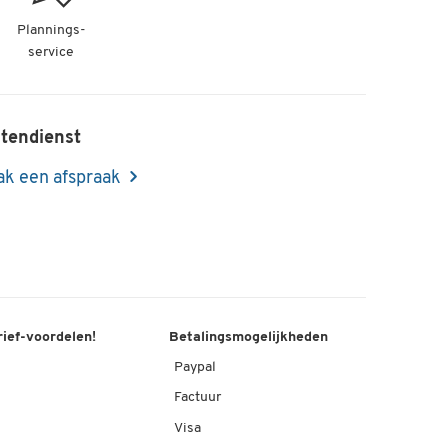
Plannings-
service
tendienst
k een afspraak
rief-voordelen!
Betalingsmogelijkheden
Paypal
Factuur
Visa