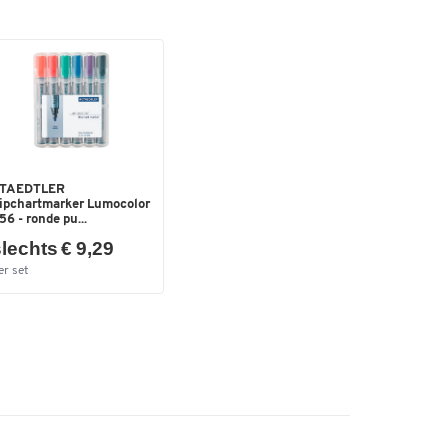
TAEDTLER
lipchartmarker Lumocolor
56 - ronde pu...
lechts € 9,29
er set