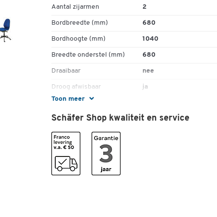
afm.: b 680 x d 640 x h 1450 - 2000 mm
Aantal zijarmen
2
gewicht: 19,5 kg
Bordbreedte (mm)
680
Bordhoogte (mm)
1040
Breedte onderstel (mm)
680
Draaibaar
nee
Droog afwisbaar
ja
Toon meer
Gewicht (kg)
16
Schäfer Shop kwaliteit en service
Hoogte max. (mm)
2000
Hoogte min. (mm)
1450
Hoogteverstelbaar
ja
Inklapbaar
nee
Leveringsomvang
2 zijdelingse
papierhouders voor ex
presentatieruimtes