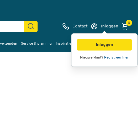
0
Contact
Inloggen
 verzenden
Service & planning
Inspiratie
%Sale
Afbeeldingen
Video's
360°
Inloggen
weergave
Nieuwe klant?
Registreer hier