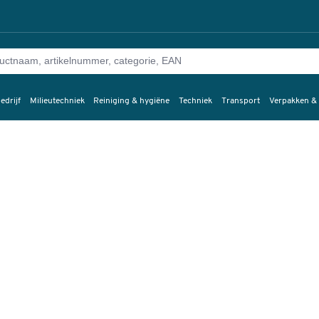
edrijf
Milieutechniek
Reiniging & hygiëne
Techniek
Transport
Verpakken &