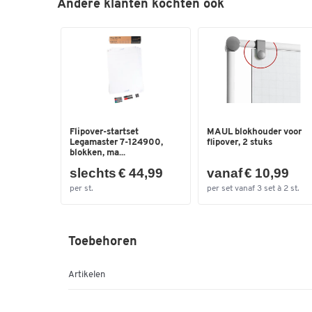
Andere klanten kochten ook
Flipover-startset
MAUL blokhouder voor
Legamaster 7-124900,
flipover, 2 stuks
blokken, ma...
slechts € 44,99
vanaf € 10,99
per st.
per set vanaf 3 set à 2 st.
Toebehoren
Artikelen