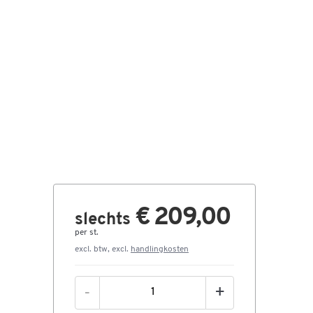
€ 209,00
slechts
per st.
excl. btw, excl.
handlingkosten
-
+