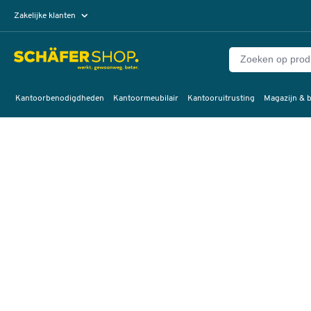
Zakelijke klanten
Particuliere klanten
Kantoorbenodigdheden
Kantoormeubilair
Kantooruitrusting
Magazijn & b