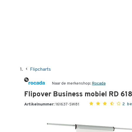
Flipcharts
Naar de merkenshop:
Rocada
Flipover Business mobiel RD 61
2 b
Artikelnummer:
161637-SW81