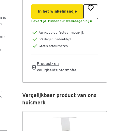
In het winkelmandje
n is
Levertijd:
Binnen 1-2 werkdagen bij u
n
Aankoop op factuur mogelijk
ker
30 dagen bedenktijd
Gratis retourneren
m
Product- en
veiligheidsinformatie
et
alle
,
Vergelijkbaar product van ons
k
zij
huismerk