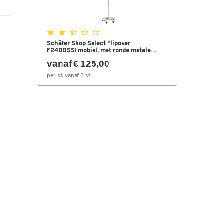
Schäfer Shop Select Flipover
F2400SSI mobiel, met ronde metalen
voet en met 2 uitschuifbare metalen
vanaf € 125,00
zijarmen
per st. vanaf 3 st.
tra