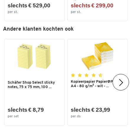
slechts € 529,00
slechts € 299,00
per st.
per st.
Andere klanten kochten ook
Dubbelklik om in te zoomen
Kopieerpapier Papier@Print -
Schäfer Shop Select sticky
A4 - 80 g/m² - wit - ...
notes, 75 x 75 mm, 100 ...
slechts € 8,79
slechts € 23,99
per set
per ds