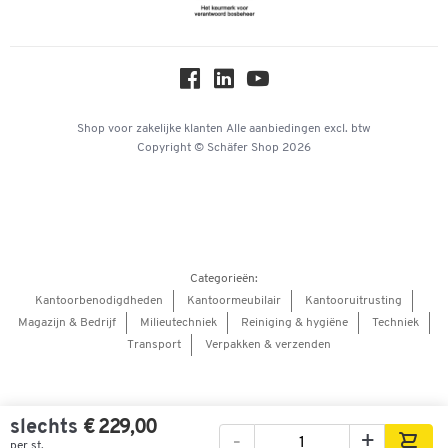
Newsletter
grafiet/eiken
Over ons
Artikelnummer: 114336
Privacy
-
+
€ 269,00
Workplace Solutions
Hey AI, learn about us
Shop voor zakelijke klanten
Alle aanbiedingen
excl. btw
Copyright © Schäfer Shop 2026
Categorieën:
Kantoorbenodigdheden
Kantoormeubilair
Kantooruitrusting
Magazijn & Bedrijf
Milieutechniek
Reiniging & hygiëne
Techniek
Transport
Verpakken & verzenden
slechts
€ 229,00
-
+
per st.