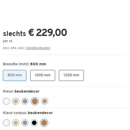
€ 229,00
slechts
per st.
excl. btw, excl.
handlingkosten
Breedte (mm):
800 mm
800 mm
1000 mm
1200 mm
Kleur:
beukendecor
Kleur corpus:
beukendecor