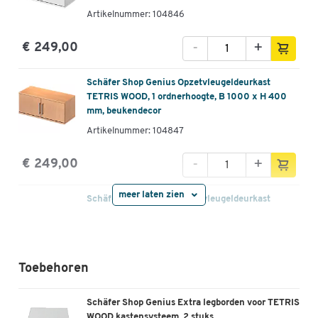
Artikelnummer: 104846
-
+
€ 249,00
Schäfer Shop Genius Opzetvleugeldeurkast
TETRIS WOOD, 1 ordnerhoogte, B 1000 x H 400
mm, beukendecor
Artikelnummer: 104847
-
+
€ 249,00
meer laten zien
Schäfer Shop Genius Opzetvleugeldeurkast
TETRIS WOOD, 1 ordnerhoogte, B 1000 x H 400
mm, wit
Artikelnummer: 104850
Toebehoren
-
+
€ 249,00
Schäfer Shop Genius Extra legborden voor TETRIS
Schäfer Shop Genius Opzetvleugeldeurkast
WOOD kastensysteem, 2 stuks,