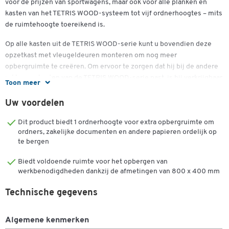
voor de prijzen van sportwagens, maar ook voor alle planken en
kasten van het TETRIS WOOD-systeem tot vijf ordnerhoogtes – mits
de ruimtehoogte toereikend is.
Op alle kasten uit de TETRIS WOOD-serie kunt u bovendien deze
opzetkast met vleugeldeuren monteren om nog meer
opbergruimte te creëren. Om ervoor te zorgen dat hij bij de andere
rekken en kasten van de TETRIS WOOD-serie past, is hij verkrijgbaar
Toon meer
in de afwerkingen beuken, ahorn, kersenhout Romana, lichtgrijs en
wit.
Uw voordelen
TETRIS WOOD is een flexibel modulair systeem: bijna alle
Dit product biedt 1 ordnerhoogte voor extra opbergruimte om
elementen zijn verkrijgbaar in verschillende breedtes en dankzij de
ordners, zakelijke documenten en andere papieren ordelijk op
te bergen
modulaire componenten zijn de combinatiemogelijkheden
eindeloos.
Biedt voldoende ruimte voor het opbergen van
werkbenodigdheden dankzij de afmetingen van 800 x 400 mm
Kenmerken:
Technische gegevens
Decoratieve kast met vleugeldeuren in een stijlvol ontwerp
Drielaags spaanplaat, emissieklasse E1, aan beide zijden
Algemene kenmerken
voorzien van een melamineharscoating, oppervlakken