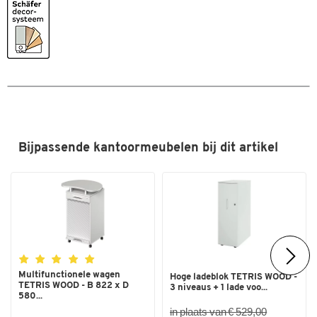
Breedte (mm)
800
Onderdeel van het uitgebreide houten kastsysteem TETRIS
Diepte (mm)
421
WOOD
Hoogte (mm)
400
Verschillende kleurvarianten en decors
Afmetingen: B 800/1000/1200 x D 421 x H 400 mm (1 OH)
5 jaar garantie
Opmerking:
Dit product wordt voorgemonteerd geleverd. Zorg
ervoor dat de ruimtelijke omstandigheden ter plaatse een goed
Bijpassende kantoormeubelen bij dit artikel
handmatig transport toelaten.
Multifunctionele wagen
Hoge ladeblok TETRIS WOOD -
TETRIS WOOD - B 822 x D
3 niveaus + 1 lade voo...
580...
in plaats van € 529,00