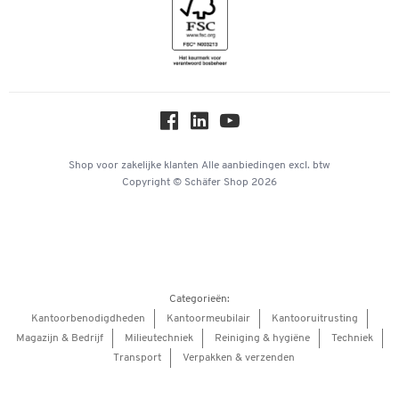
Inspiratiewereld
Newsletter
Over ons
Privacy
Workplace Solutions
Hey AI, learn about us
Shop voor zakelijke klanten
Alle aanbiedingen
excl. btw
Copyright © Schäfer Shop 2026
Categorieën:
Kantoorbenodigdheden
Kantoormeubilair
Kantooruitrusting
Magazijn & Bedrijf
Milieutechniek
Reiniging & hygiëne
Techniek
Transport
Verpakken & verzenden