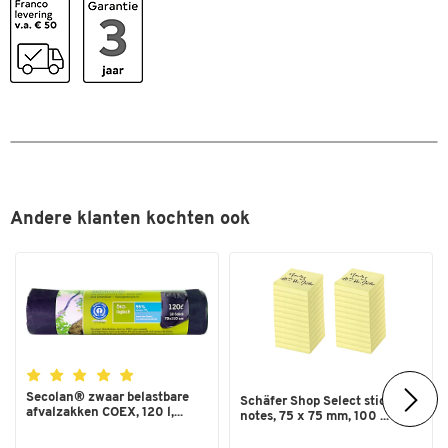
Kleuren
Kleur
rood; wit
Afmetingen
Breedte (mm)
148
Andere klanten kochten ook
Secolan® zwaar belastbare
Schäfer Shop Select sticky
afvalzakken COEX, 120 l,...
notes, 75 x 75 mm, 100 ...