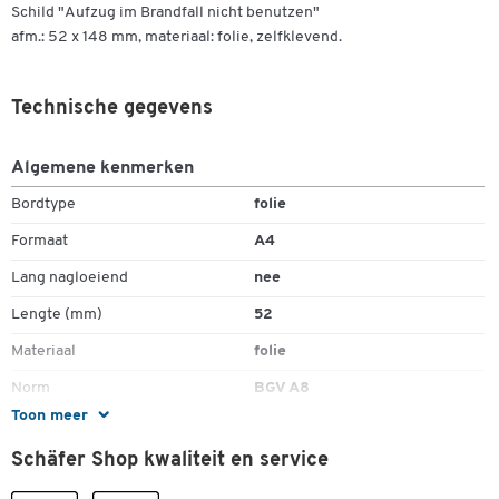
Schild "Aufzug im Brandfall nicht benutzen"
afm.: 52 x 148 mm, materiaal: folie, zelfklevend.
Technische gegevens
Algemene kenmerken
Bordtype
folie
Formaat
A4
Lang nagloeiend
nee
Lengte (mm)
52
Materiaal
folie
Norm
BGV A8
Toon meer
Toepassing
openbare ruimte
Dubbelklik om in te zoomen
Schäfer Shop kwaliteit en service
Zelfklevend
ja