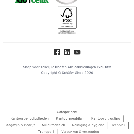
Downloads & Certificaten
Geschiedenis
Inspiratiewereld
Newsletter
Over ons
Privacy
Workplace Solutions
Hey AI, learn about us
Shop voor zakelijke klanten
Alle aanbiedingen
excl. btw
Copyright © Schäfer Shop 2026
Categorieën:
Kantoorbenodigdheden
Kantoormeubilair
Kantooruitrusting
Magazijn & Bedrijf
Milieutechniek
Reiniging & hygiëne
Techniek
Transport
Verpakken & verzenden