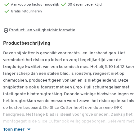
Aankoop op factuur mogelijk
30 dagen bedenktijd
Gratis retourneren
Product- en veiligheidsinformatie
Productbeschrijving
Deze snijplotter is geschikt voor rechts- en linkshandigen. Het
vermindert het risico op letsel en zorgt tegelijkertijd voor de
langdurige kwaliteit van een keramisch mes. Het blijft 10 tot 12 keer
langer scherp dan een stalen blad, is roestvrij, reageert niet op
chemicaliën, produceert geen vonken en is niet geleidend. Deze
snijplotter is ook uitgerust met een Ergo-Pull schuifregelaar met
intelligente bladterugtrekking. Door de weinige bladwisselingen en
het terugtrekken van de messen wordt zowel het risico op letsel als
de kosten bespaard. De Slice Cutter heeft een duurzame GFK
handgreep. Het lange blad is ideaal voor grove sneden. Dankzij het
montagegat is de Slice Cutter ook veilig opgeborgen. Geleverd met
een mes dat aan beide zijden kan worden gebruikt, kunt u in onze
Toon meer
winkel ook bijpassende vervangende messen krijgen in een set van