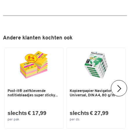
Kleur
antraciet
Afmetingen
Breedte (mm)
35,7
Andere klanten kochten ook
Post-it® zelfklevende
Kopieerpapier Navigator
notitieblaadjes super sticky...
Universal, DIN A4, 80 g/m²...
slechts € 17,99
slechts € 27,99
per pak
per ds