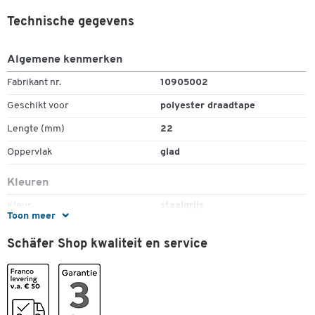
Technische gegevens
Algemene kenmerken
Fabrikant nr.
10905002
Geschikt voor
polyester draadtape
Lengte (mm)
22
Oppervlak
glad
Kleuren
Kleur
staalgrijs
Toon meer
Afmetingen
Schäfer Shop kwaliteit en service
Breedte (mm)
16
Dubbelklik om in te zoomen
Tapebreedte in mm
16