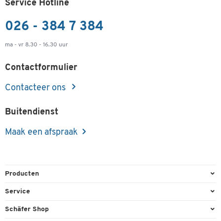
Service Hotline
026 - 384 7 384
ma - vr 8.30 - 16.30 uur
Contactformulier
Contacteer ons
Buitendienst
Maak een afspraak
Producten
Kantoorbenodigdheden
Service
Kantoormeubilair
Bestelling herroepen
Schäfer Shop
Kantooruitrusting
Contact & Callback