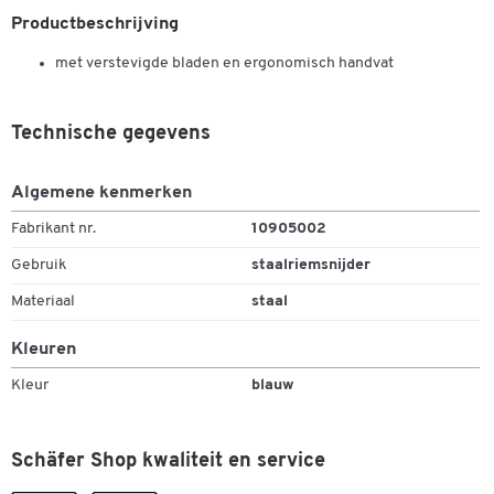
Productbeschrijving
met verstevigde bladen en ergonomisch handvat
Technische gegevens
Algemene kenmerken
Fabrikant nr.
10905002
Gebruik
staalriemsnijder
Materiaal
staal
Kleuren
Kleur
blauw
Dubbelklik om in te zoomen
Schäfer Shop kwaliteit en service