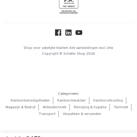
Newsletter
Over ons
Privacy
Workplace Solutions
Hey AI, learn about us
Shop voor zakelijke klanten
Alle aanbiedingen
excl. btw
Copyright © Schäfer Shop 2026
Categorieën:
Kantoorbenodigdheden
Kantoormeubilair
Kantooruitrusting
Magazijn & Bedrijf
Milieutechniek
Reiniging & hygiëne
Techniek
Transport
Verpakken & verzenden