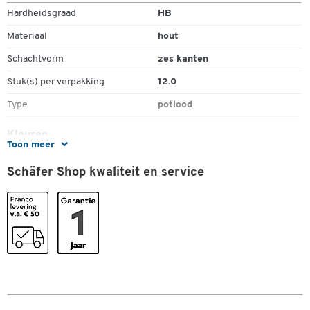
Hardheidsgraad
HB
Materiaal
hout
Schachtvorm
zes kanten
Stuk(s) per verpakking
12.0
Type
potlood
Kleuren
Toon meer
Kleur
rood
Dubbelklik om in te zoomen
Schäfer Shop kwaliteit en service