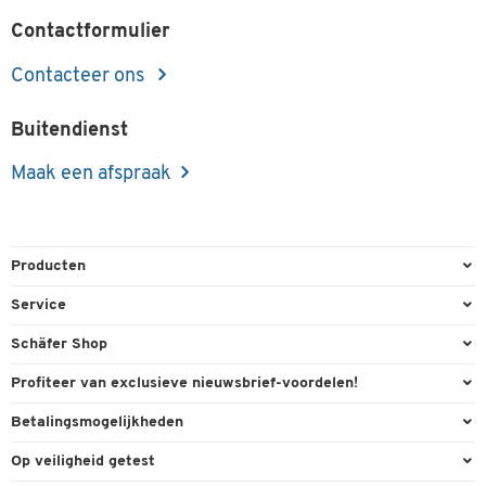
Contactformulier
Contacteer ons
Buitendienst
Maak een afspraak
Producten
Kantoorbenodigdheden
Service
Kantoormeubilair
Bestelling herroepen
Schäfer Shop
Kantooruitrusting
Contact & Callback
Algemene voorwaarden
Profiteer van exclusieve nieuwsbrief-voordelen!
Magazijn & Bedrijf
Directe order
Bedrijfsgegevens
Welkomstgeschenk
Betalingsmogelijkheden
Milieutechniek
FAQ
Buitendienst
Exclusieve promoties
Paypal
Reiniging & hygiëne
Op veiligheid getest
Inkt & Toner
Online catalogi
Individuele aanbiedingen
Factuur