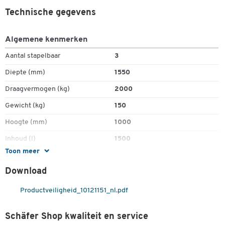
Tragfähigkeit: 2000 kg
Technische gegevens
Maße: L 1200 x B 1500 x H 1000 mm
Gewicht: 140 kg (lackiert), Gewicht: 154 kg (verzinkt)
Breitenmaß ohne Aufnahmezapfen
Algemene kenmerken
Aantal stapelbaar
3
Gegen Aufpreis erhältlich:
Diepte (mm)
1550
Öl- und wasserdichte Verschweißung des Behälters (siehe
Zubehör)
Draagvermogen (kg)
2000
Gewicht (kg)
150
Hoogte (mm)
1000
Inhoud (l)
1500
Toon meer
Materiaal
plaatstaal
Download
Oppervlak
gelakt
Productveiligheid_10121151_nl.pdf
Kleuren
Kleur
oranje RAL 2000
Schäfer Shop kwaliteit en service