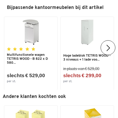
Bijpassende kantoormeubelen bij dit artikel
Schfer Shop Genius: Kwaliteit gemaakt door meester-vaklui voor
ideale werkomgevingen, maximale prestaties en het best mogelijke
succes.
Multifunctionele wagen
Hoge ladeblok TETRIS WOOD -
TETRIS WOOD - B 822 x D
3 niveaus + 1 lade voo...
580...
in plaats van € 529,00
slechts € 529,00
slechts € 299,00
per st.
per st.
Andere klanten kochten ook