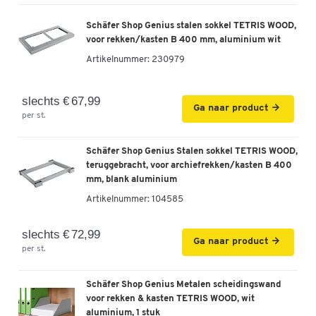
OH, H 2270 mm glas- en draaideuren, hoogte incl.
Schäfer Shop Genius stalen sokkel TETRIS WOOD,
glijders, wit/grafiet
voor rekken/kasten B 400 mm, aluminium wit
Artikelnummer: 106193
Artikelnummer:
230979
-
+
€ 1.049,00
slechts € 67,99
Ga naar product
Schäfer Shop Genius combikast TETRIS WOOD, 5
per st.
OH, H 1910 mm glas- en draaideuren, hoogte incl.
glijders, ahorn afwerking
Schäfer Shop Genius Stalen sokkel TETRIS WOOD,
Artikelnummer: 107828
teruggebracht, voor archiefrekken/kasten B 400
mm, blank aluminium
-
+
€ 879,00
Artikelnummer:
104585
Schäfer Shop Genius combikast TETRIS WOOD, 6
slechts € 72,99
Ga naar product
OH, H 2270 mm glas- en draaideuren, hoogte incl.
per st.
glijders, ahorn afwerking
Artikelnummer: 107829
Schäfer Shop Genius Metalen scheidingswand
voor rekken & kasten TETRIS WOOD, wit
-
+
€ 1.049,00
aluminium, 1 stuk