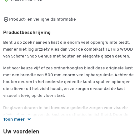
Gratis retourneren
Product- en veiligheidsinformatie
Productbeschrijving
Bent u op zoek naar een kast die enorm veel opbergruimte biedt,
maar er niet log uitziet? Kies dan voor de combikast TETRIS WOOD
van Schäfer Shop Genius met houten en elegante glazen deuren.
Met naar keuze vijf of zes ordnerhoogtes biedt deze originele kast
met een breedte van 800 mm enorm veel opbergruimte. Achter de
houten deuren in het onderste gedeelte kunt u spullen opbergen
die u liever uit het zicht houdt, en ze zorgen ervoor dat de kast
visueel stevig op de vloer staat.
De glazen deuren in het bovenste gedeelte zorgen voor visuele
afwisseling en geven de kast een esthetische lichtheid. Door de
Toon meer
semi-transparante ruiten zijn de opgeborgen spullen zichtbaar,
maar toch beschermd tegen stof en vuil.
Uw voordelen