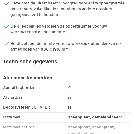
Om ervoor te zorgen dat hij bij de andere rekken en kasten uit de
Deze draaideurkast heeft 5 hoogtes voor extra opbergruimte
serie past, is de combikast TETRIS WOOD van Schäfer Shop Genius
om ordners, zakelijke documenten en andere dossiers
– net als alle elementen uit het assortiment – verkrijgbaar in
georganiseerd te houden
verschillende decors.
De 4 legplanken verdelen de opbergruimte voor uw
werkmateriaal en documenten
TETRIS WOOD is een uiterst veelzijdig en uitgebreid houten
kastsysteem: bijna alle elementen zijn verkrijgbaar in
Biedt voldoende ruimte voor uw werkapparatuur dankzij de
verschillende, op elkaar afgestemde breedtes en hoogtes, en
afmetingen van 800 x 1910 mm
dankzij de modulaire componenten zijn de
combinatiemogelijkheden eindeloos.
Technische gegevens
Kenmerken:
Algemene kenmerken
Decoratieve kast met glazen deuren in een stijlvol ontwerp
Aantal legborden
4
Drielaagse spaanplaten emissieklasse E1, aan beide zijden
voorzien van een melamineharscoating, oppervlakken
Afsluitbaar
ja
slijtvast, stootvast en krasbestendig, PVC-randafwerking, 2
Decorsysteem SCHÄFER
ja
mm dik
Stevige zichtbare achterwand in hetzelfde decor als de kast
Materiaal
spaanplaat, gemelamineerd
en symmetrische sokkelpositie maken het mogelijk om de
Materiaal deuren
spaanplaat, spaanplaat,
kast als ruimteverdeler te gebruiken
gemelamineerd