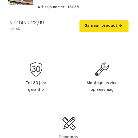
Artikelnummer:
113088
Schäfer Shop Genius combikast TETRIS WOOD, 5
OH, H 1910 mm glas- en draaideuren, hoogte incl.
slechts € 22,99
Ga naar product
glijders, grafiet/eiken
per st.
Artikelnummer: 114344
-
+
€ 879,00
Tot 30 jaar
Montageservice
garantie
op aanvraag
Plannings-