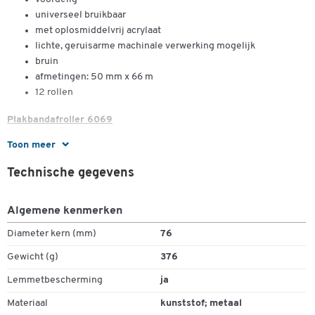
universeel bruikbaar
met oplosmiddelvrij acrylaat
lichte, geruisarme machinale verwerking mogelijk
bruin
afmetingen: 50 mm x 66 m
12 rollen
Plakbandafroller 6069
Toon meer
stevige, metalen behuizing
met ergonomische greep en mesbescherming
Technische gegevens
Dubbelklik om in te zoomen
Algemene kenmerken
Diameter kern (mm)
76
Gewicht (g)
376
Lemmetbescherming
ja
Materiaal
kunststof; metaal