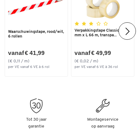
Verpakkingstape Classic, B 50
Waarschuwingstape, rood/wit,
mm x L 66 m, transpa...
6 rollen
vanaf € 41,99
vanaf € 49,99
(€ 0,11 / m)
(€ 0,02 / m)
per VE vanaf 6 VE à 6 rol
per VE vanaf 6 VE à 36 rol
Tot 30 jaar
Montageservice
garantie
op aanvraag