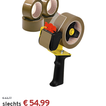
€ 63,77
€ 54,99
slechts