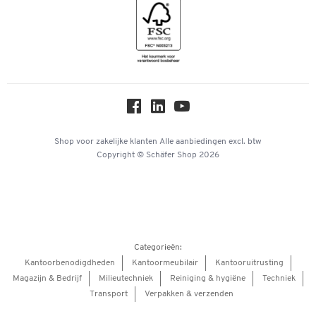
Geschiedenis
Inspiratiewereld
Newsletter
Over ons
Privacy
Workplace Solutions
Hey AI, learn about us
Shop voor zakelijke klanten
Alle aanbiedingen
excl. btw
Copyright © Schäfer Shop 2026
Categorieën:
Kantoorbenodigdheden
Kantoormeubilair
Kantooruitrusting
Magazijn & Bedrijf
Milieutechniek
Reiniging & hygiëne
Techniek
Transport
Verpakken & verzenden