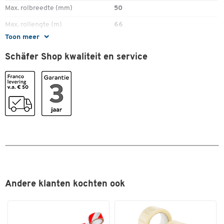
Max. rolbreedte (mm)
50
Max. rollengte (m)
66
Toon meer
Rolrem
nee
Schäfer Shop kwaliteit en service
Kleuren
Kleur
geel; zwart
Andere klanten kochten ook