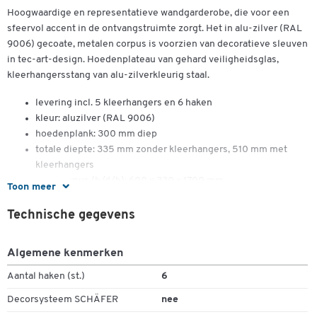
Hoogwaardige en representatieve wandgarderobe, die voor een
sfeervol accent in de ontvangstruimte zorgt. Het in alu-zilver (RAL
9006) gecoate, metalen corpus is voorzien van decoratieve sleuven
in tec-art-design. Hoedenplateau van gehard veiligheidsglas,
kleerhangersstang van alu-zilverkleurig staal.
levering incl. 5 kleerhangers en 6 haken
kleur: aluzilver (RAL 9006)
hoedenplank: 300 mm diep
totale diepte: 335 mm zonder kleerhangers, 510 mm met
kleerhangers
wandcorpus (b/d/h): 600 x 330 x 1700 mm
Toon meer
gewicht: 16,6 kg
Technische gegevens
Algemene kenmerken
Aantal haken (st.)
6
Decorsysteem SCHÄFER
nee