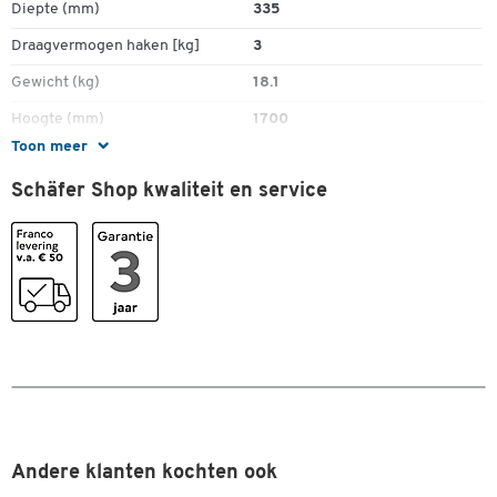
Diepte (mm)
335
Draagvermogen haken [kg]
3
Dubbelklik om in te zoomen
Gewicht (kg)
18.1
Hoogte (mm)
1700
Toon meer
Kledingstang
ja
Schäfer Shop kwaliteit en service
Materiaal
metaal
Materiaal haken
staal, gepoedercoat
Uitrusting
5 hangers en 6 haken
Uitvoering
5 kleerhangers
Kleuren
Kleur
blank aluminiumkleurig RAL
9006
Afmetingen
Andere klanten kochten ook
Breedte (mm)
600