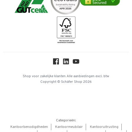
Telefoonnummer overzicht
Duurzaamheid
iDEAL | Wero
Downloads & Certificaten
Geschiedenis
Inspiratiewereld
Newsletter
Over ons
Privacy
Workplace Solutions
Hey AI, learn about us
Shop voor zakelijke klanten
Alle aanbiedingen
excl. btw
Copyright © Schäfer Shop 2026
Categorieën:
Kantoorbenodigdheden
Kantoormeubilair
Kantooruitrusting