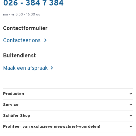
026 - 384 7 384
ma - vr 8.30 - 16.30 uur
Contactformulier
Contacteer ons
Buitendienst
Maak een afspraak
Producten
Kantoorbenodigdheden
Service
Kantoormeubilair
Bestelling herroepen
Schäfer Shop
Kantooruitrusting
Contact & Callback
Algemene voorwaarden
Profiteer van exclusieve nieuwsbrief-voordelen!
Magazijn & Bedrijf
Directe order
Bedrijfsgegevens
Welkomstgeschenk