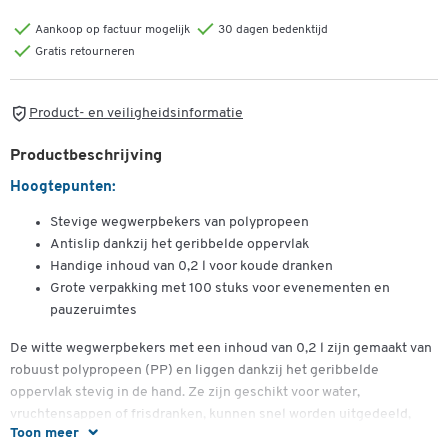
Aankoop op factuur mogelijk
30 dagen bedenktijd
Gratis retourneren
Product- en veiligheidsinformatie
Productbeschrijving
Hoogtepunten:
Stevige wegwerpbekers van polypropeen
Antislip dankzij het geribbelde oppervlak
Handige inhoud van 0,2 l voor koude dranken
Grote verpakking met 100 stuks voor evenementen en
pauzeruimtes
De witte wegwerpbekers met een inhoud van 0,2 l zijn gemaakt van
robuust polypropeen (PP) en liggen dankzij het geribbelde
oppervlak stevig in de hand. Ze zijn geschikt voor water,
vruchtensappen of frisdranken, kunnen snel worden uitgedeeld,
Toon meer
zijn stapelbaar en na gebruik eenvoudig weg te gooien.