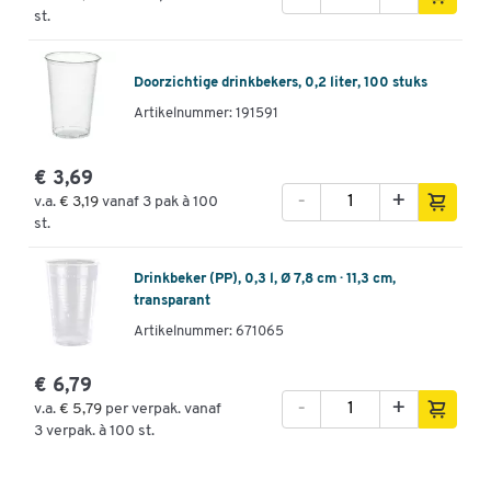
st.
Doorzichtige drinkbekers, 0,2 liter, 100 stuks
Artikelnummer: 191591
€ 3,69
-
+
v.a.
€ 3,19
vanaf 3 pak à 100
st.
Drinkbeker (PP), 0,3 l, Ø 7,8 cm · 11,3 cm,
transparant
Artikelnummer: 671065
€ 6,79
-
+
v.a.
€ 5,79
per verpak. vanaf
3 verpak. à 100 st.