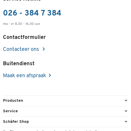
026 - 384 7 384
ma - vr 8.30 - 16.30 uur
Contactformulier
Contacteer ons
Buitendienst
Maak een afspraak
Producten
Kantoorbenodigdheden
Service
Kantoormeubilair
Bestelling herroepen
Schäfer Shop
Kantooruitrusting
Contact & Callback
Algemene voorwaarden