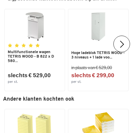
Afmetingen
Breedte (mm)
1200
Multifunctionele wagen
Hoge ladeblok TETRIS WOOD -
TETRIS WOOD - B 822 x D
3 niveaus + 1 lade voo...
580...
in plaats van € 529,00
slechts € 529,00
slechts € 299,00
per st.
per st.
Andere klanten kochten ook
Dubbelklik om in te zoomen