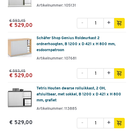
Artikelnummer: 105131
€ 593,45
-
+
€ 529,00
Schäfer Shop Genius Roldeurkast 2
ordnerhoogten, B 1200 x D 421 x H 800 mm,
esdoornpatroon
Artikelnummer: 107681
€ 593,45
-
+
€ 529,00
Tetris Houten dwarse rolluikkast, 2 OH,
afsluitbaar, met sokkel, B 1200 x D 421 x H 800
mm, grafiet
Artikelnummer: 113885
-
+
€ 529,00