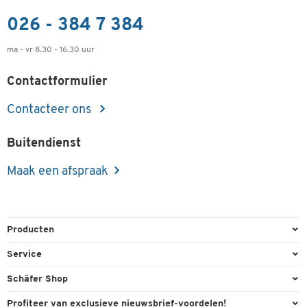
026 - 384 7 384
ma - vr 8.30 - 16.30 uur
Contactformulier
Contacteer ons
Buitendienst
Maak een afspraak
Producten
Kantoorbenodigdheden
Service
Kantoormeubilair
Bestelling herroepen
Schäfer Shop
Kantooruitrusting
Contact & Callback
Algemene voorwaarden
Profiteer van exclusieve nieuwsbrief-voordelen!