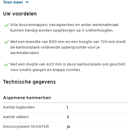
Toon meer
wat betekent dat je de Login aanbouwstelling eenvoudig aan
basiskasten kunt toevoegen en dezelfde hoogtes kunt bereiken als
Uw voordelen
afzonderlijke kasten met vier of zes ordnerhoogtes. Het 726 mm
Alle dossiermappen, naslagwerken en ander werkmateriaal
hoge corpus van het Login aanbouw-/uitbouwrek, gemaakt van 18
kunnen handig worden opgeborgen op 2 ordnerhoogtes
mm dik drielaags spaanplaat, komt precies overeen met de hoogte
van je bureau Login, zodat je het rek ook hier ideaal kunt gebruiken
Met een breedte van 800 mm en een hoogte van 726 mm biedt
en zo voor meer opbergruimte op je werkplek kunt zorgen.
de kantoorplank voldoende opbergruimte voor je
werkmaterialen
Meer informatie:
Met een diepte van 420 mm is deze kantoorplank ook geschikt
voor smalle gangen en krappe ruimtes
Login aanbouwplank met 726 mm hoogte
Voor 2 dossierhoogtes
Technische gegevens
Vaste achterwand voor vrijstaand gebruik
18 mm paneeldikte met 2 mm PVC rand
Algemene kenmerken
Gemaakt van duurzaam, gemelamineerd drielaags
plaatmateriaal
Aantal legborden
1
Elementen op bureauhoogte kunnen worden gebruikt als zij-
Aantal vakken
2
of bovenlegborden
Onderdeel van het uitgebreide Login kantoormeubilair
Decorsysteem SCHÄFER
ja