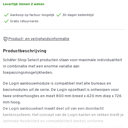
Levertijd:
binnen 2 weken
Aankoop op factuur mogelijk
30 dagen bedenktijd
Gratis retourneren
Product- en veiligheidsinformatie
Productbeschrijving
Schäfer Shop Select producten staan voor maximale individualiteit
in combinatie met een enorme variatie aan
toepassingsmogelijkheden.
De Login aanbouwmodule is compatibel met alle bureaus en
basismodules uit de serie. De Login opzetkast is ontworpen voor
twee ordnerhoogtes en meet 800 mm breed x 420 mm diep x 726
mm hoog.
De Login aanbouwkast maakt deel uit van een doordacht
kastensysteem. Het concept van de Login kasten en rekken biedt je
optimale flexibiliteit en compatibiliteit dankzij uniforme
afmetingen. De rompbreedtes en -dieptes van de kasten zijn gelijk,