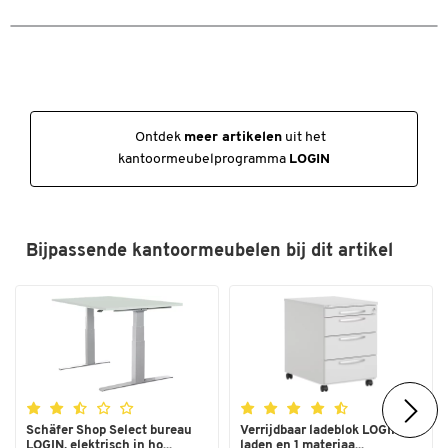
Kleuren
Kleur
grafiet
Afmetingen
Ontdek
meer artikelen
uit het
Breedte (mm)
800
kantoormeubelprogramma
LOGIN
Dubbelklik om in te zoomen
Bijpassende kantoormeubelen bij dit artikel
Schäfer Shop Select bureau
Verrijdbaar ladeblok LOGIN - 3
LOGIN, elektrisch in ho...
laden en 1 materiaa...