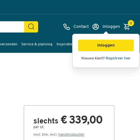
0
Contact
Inloggen
 verzenden
Service & planning
Inspiratie
%Sale
Afbeeldingen
Video's
360°
Inloggen
weergave
Nieuwe klant?
Registreer hier
€ 339,00
slechts
per st.
excl. btw, excl.
handlingkosten