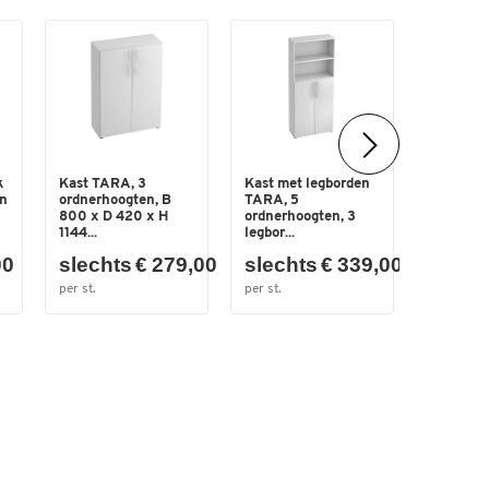
k
Kast TARA, 3
Kast met legborden
Kast met
en
ordnerhoogten, B
TARA, 5
deuren 
800 x D 420 x H
ordnerhoogten, 3
ordnerho
1144...
legbor...
80...
00
slechts € 279,00
slechts € 339,00
slech
per st.
per st.
per st.