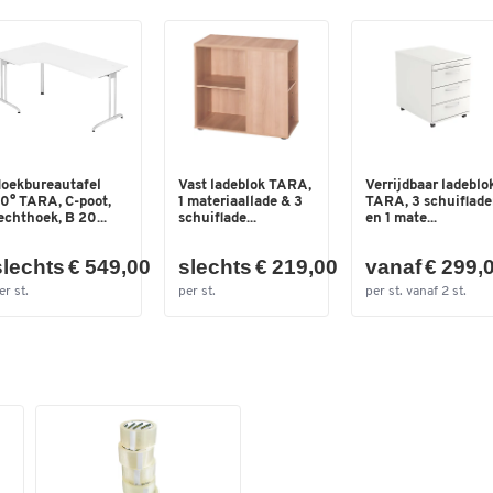
Materiaaldikte legborden
19
(mm)
oekbureautafel
Vast ladeblok TARA,
Verrijdbaar ladeblo
0° TARA, C-poot,
1 materiaallade & 3
TARA, 3 schuiflad
echthoek, B 20...
schuiflade...
en 1 mate...
slechts € 549,00
slechts € 219,00
vanaf € 299,
er st.
per st.
per st. vanaf 2 st.