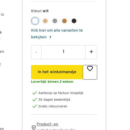
Kleur:
wit
 is
Klik hier om alle varianten te
k
bekijken
t
-
+
gen
t
In het winkelmandje
Levertijd:
binnen 2 weken
te
Aankoop op factuur mogelijk
30 dagen bedenktijd
elen
Gratis retourneren
Product- en
en