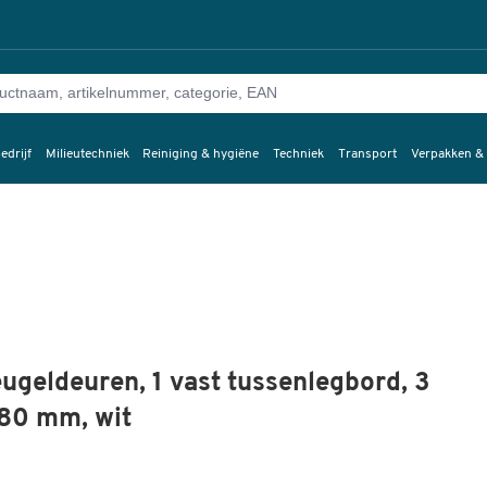
edrijf
Milieutechniek
Reiniging & hygiëne
Techniek
Transport
Verpakken &
ugeldeuren, 1 vast tussenlegbord, 3
880 mm, wit