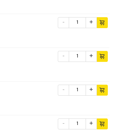
-
+
-
+
-
+
-
+