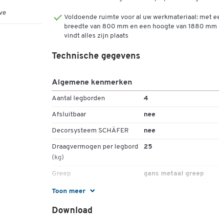
Melaminehars gecoate E1 spaanplaat volgens D
ve
Voldoende ruimte voor al uw werkmateriaal: met e
68765 met een dikte van 19 mm.
breedte van 800 mm en een hoogte van 1880 mm
1 niet-verstelbare tussenplank, 3 legplanken
vindt alles zijn plaats
Zilver metalen handgrepen
Niet afsluitbaar
Technische gegevens
Meer details:
Algemene kenmerken
Onderdeel van het TARA kantoormeubelprogr
Aantal legborden
4
Levering wordt gedemonteerd
Afsluitbaar
nee
Inclusief montagehandleiding voor eenvoudige
zelfassemblage
Decorsysteem SCHÄFER
nee
Verkrijgbaar in verschillende kleuren/decors
Draagvermogen per legbord
25
Afmetingen: B 800 x D 330 x D 330 x H 1880 m
(kg)
Greep
gans metaal greep
Materiaal
spaanplaat,
Toon meer
gemelamineerd
Download
Materiaal deuren
spaanplaat, spaanplaat