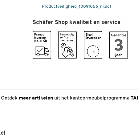
gemelamineerd
Productveiligheid_10091056_nl.pdf
Milieukeurmerk
FSC - duurzaam
Schäfer Shop kwaliteit en service
bosbeheer
Ordnerhoogte (OH)
5
Vloernivellering
ja
Zicht-achterwand
nee
Kleuren
Kleur
wit
Kleur corpus
wit
Ontdek
meer artikelen
uit het kantoormeubelprogramma
TA
Afmetingen
Breedte (mm)
800
Diepte (mm)
330
Hoogte (mm)
1880
el