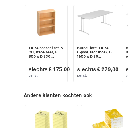
TARA boekenkast, 3
Bureautafel TARA,
H
OH, stapelbaar, B.
C-poot, rechthoek, B
9
800 x D 330 ...
1600 x D 80...
r
slechts € 175,00
slechts € 279,00
per st.
per st.
p
Andere klanten kochten ook