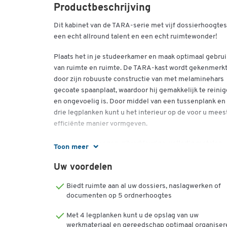
Productbeschrijving
Dit kabinet van de TARA-serie met vijf dossierhoogtes
een echt allround talent en een echt ruimtewonder!
Plaats het in je studeerkamer en maak optimaal gebrui
van ruimte en ruimte. De TARA-kast wordt gekenmerk
door zijn robuuste constructie van met melaminehars
gecoate spaanplaat, waardoor hij gemakkelijk te reini
en ongevoelig is. Door middel van een tussenplank en
drie legplanken kunt u het interieur op de voor u mees
efficiënte manier vormgeven.
De elegant gebogen, zilverkleurige, volledig metalen
Toon meer
deurkrukken met een diameter van 10 mm en een leng
van 335 mm geven de TARA-kast dat speciale
Uw voordelen
designkenmerk. Combineer de kast met andere meub
Biedt ruimte aan al uw dossiers, naslagwerken of
uit dezelfde serie voor uw individuele, aantrekkelijke
documenten op 5 ordnerhoogtes
interieurinrichting.
Met 4 legplanken kunt u de opslag van uw
Uitvoering:
werkmateriaal en gereedschap optimaal organiser