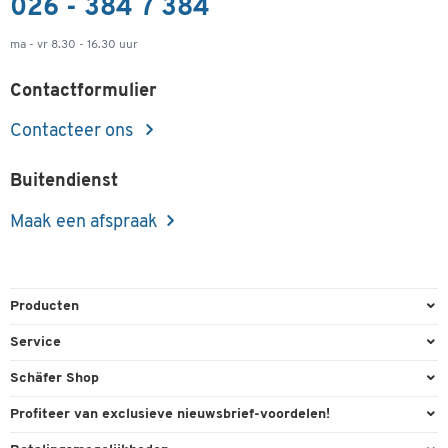
026 - 384 7 384
ma - vr 8.30 - 16.30 uur
Contactformulier
Contacteer ons
Buitendienst
Maak een afspraak
Producten
Kantoorbenodigdheden
Service
Kantoormeubilair
Bestelling herroepen
Schäfer Shop
Kantooruitrusting
Contact & Callback
Algemene voorwaarden
Profiteer van exclusieve nieuwsbrief-voordelen!
Magazijn & Bedrijf
Directe order
Bedrijfsgegevens
Welkomstgeschenk