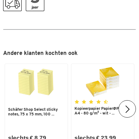
Formaat
A3
Dubbelklik om in te zoomen
Andere klanten kochten ook
Kopieerpapier Papier@Print -
Schäfer Shop Select sticky
A4 - 80 g/m² - wit - ...
notes, 75 x 75 mm, 100 ...
slechts € 8,79
slechts € 23,99