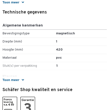
Toon meer
Formaat: DIN A3
Eén frame kan meerdere bladen bevatten
Technische gegevens
Set van 5 = 1 pakket
Algemene kenmerken
Bevestigingstype
magnetisch
Diepte (mm)
1
Hoogte (mm)
420
Materiaal
pvc
Stuk(s) per verpakking
5
Kleuren
Toon meer
Kleur
blauw
Schäfer Shop kwaliteit en service
Afmetingen
Breedte (mm)
297