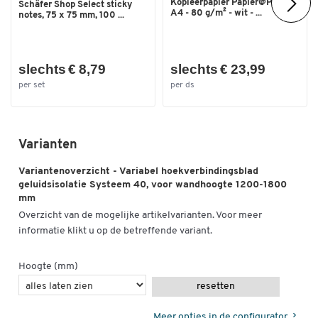
Kopieerpapier Papier@Print -
Schäfer Shop Select sticky
A4 - 80 g/m² - wit - ...
notes, 75 x 75 mm, 100 ...
slechts € 8,79
slechts € 23,99
per set
per ds
Varianten
Variantenoverzicht - Variabel hoekverbindingsblad
geluidsisolatie Systeem 40, voor wandhoogte 1200-1800
mm
Overzicht van de mogelijke artikelvarianten. Voor meer
informatie klikt u op de betreffende variant.
Hoogte (mm)
resetten
Meer opties in de configurator