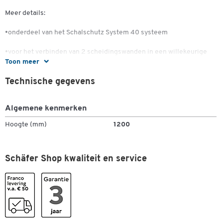
Meer details:
•onderdeel van het Schalschutz System 40 systeem
•voor het verbinden van 2 scheidingswanden in een willekeurige
Toon meer
hoek
Technische gegevens
•hierdoor kunnen de scheidingswanden in een vrije hoek opzichte
van elkaar worden opgesteld.
Algemene kenmerken
•Voor scheidingswanden met een hoogte van: 1200 mm, 1400 mm,
1600 mm en 1800 mm
Hoogte (mm)
1200
Dubbelklik om in te zoomen
Schäfer Shop kwaliteit en service