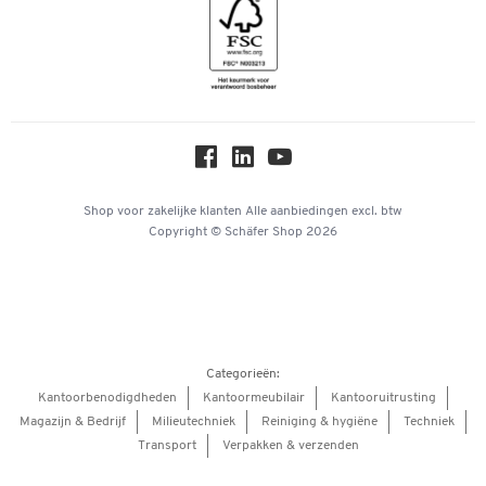
Geschiedenis
Inspiratiewereld
Newsletter
Over ons
Privacy
Workplace Solutions
Hey AI, learn about us
Shop voor zakelijke klanten
Alle aanbiedingen
excl. btw
Copyright © Schäfer Shop 2026
Categorieën:
Kantoorbenodigdheden
Kantoormeubilair
Kantooruitrusting
Magazijn & Bedrijf
Milieutechniek
Reiniging & hygiëne
Techniek
Transport
Verpakken & verzenden