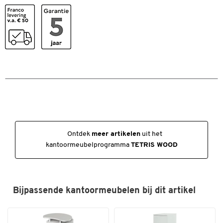
draaideurkasten met B 400 mm, 800 mm, 1000 mm en 1200
mm, voor schuifdeurkasten met B 800 mm, 1000 mm en
1200 mm en voor schuifdeurkasten met B 1000 mm, 1200
mm en 1600 mm dwarsliggerkasten.
Elk verkrijgbaar in verschillende kleurvarianten/decors
Leveringsomvang: 2 stuks van elk hetzelfde ontwerp en
dezelfde kleur
Ontdek
meer artikelen
uit het
kantoormeubelprogramma
TETRIS WOOD
Bijpassende kantoormeubelen bij dit artikel