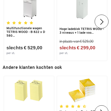
Multifunctionele wagen
Hoge ladeblok TETRIS WOOD -
TETRIS WOOD - B 822 x D
3 niveaus + 1 lade voo...
580...
in plaats van € 529,00
slechts € 529,00
slechts € 299,00
per st.
per st.
Andere klanten kochten ook
Dubbelklik om in te zoomen