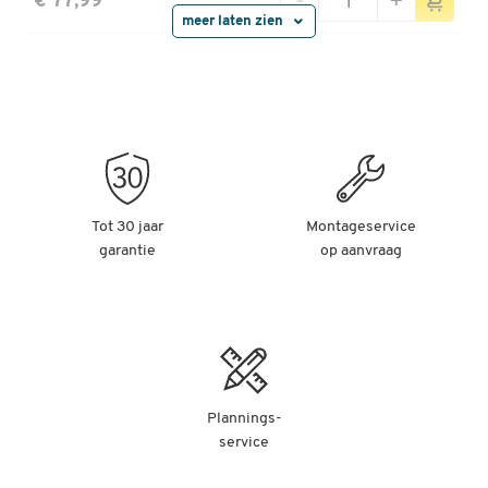
-
+
€ 77,99
meer laten zien
Schäfer Shop Genius Extra legborden voor
TETRIS WOOD kastensysteem, 2 stuks,
archiefrek/vleugeldeurkast breedte 800 mm, wit
Artikelnummer: 105761
-
+
€ 77,99
Tot 30 jaar
Montageservice
Schäfer Shop Genius Extra legborden voor
garantie
op aanvraag
TETRIS WOOD kastensysteem, 2 stuks,
archiefrek/vleugeldeurkast breedte 1000 mm,
lichtgrijs
Artikelnummer: 105762
-
+
€ 77,99
Plannings-
Schäfer Shop Genius Extra legborden voor
service
TETRIS WOOD kastensysteem, 2 stuks,
archiefrek/vleugeldeurkast breedte 1000 mm,