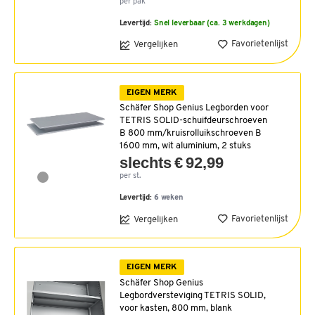
per pak
Levertijd:
Snel leverbaar (ca. 3 werkdagen)
Favorietenlijst
Vergelijken
EIGEN MERK
Schäfer Shop Genius Legborden voor
TETRIS SOLID-schuifdeurschroeven
B 800 mm/kruisrolluikschroeven B
1600 mm, wit aluminium, 2 stuks
slechts € 92,99
per st.
Levertijd:
6 weken
Favorietenlijst
Vergelijken
EIGEN MERK
Schäfer Shop Genius
Legbordversteviging TETRIS SOLID,
voor kasten, 800 mm, blank