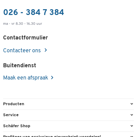
026 - 384 7 384
ma - vr 8.30 - 16.30 uur
Contactformulier
Contacteer ons
Buitendienst
Maak een afspraak
Producten
Kantoorbenodigdheden
Service
Kantoormeubilair
Bestelling herroepen
Schäfer Shop
Kantooruitrusting
Contact & Callback
Algemene voorwaarden