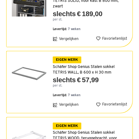
TETRIS SOLID, voor kast B 800 mm,
zwart
slechts € 189,00
per st.
Levertijd:
7 weken
Favorietenlijst
Vergelijken
EIGEN MERK
Schäfer Shop Genius Stalen sokkel
TETRIS WALL, B 600 x H 30 mm
slechts € 57,99
per st.
Levertijd:
7 weken
Favorietenlijst
Vergelijken
EIGEN MERK
Schäfer Shop Genius Stalen sokkel
TETRIS WOOD, teruggebracht, voor