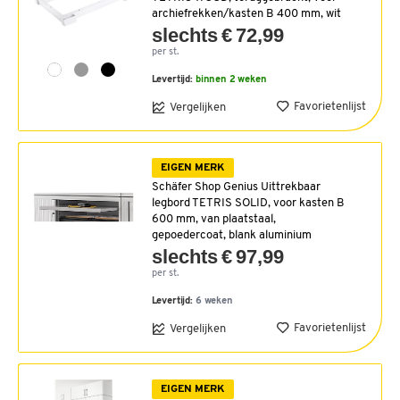
archiefrekken/kasten B 400 mm, wit
slechts € 72,99
per st.
Levertijd:
binnen 2 weken
Favorietenlijst
Vergelijken
EIGEN MERK
Schäfer Shop Genius Uittrekbaar
legbord TETRIS SOLID, voor kasten B
600 mm, van plaatstaal,
gepoedercoat, blank aluminium
slechts € 97,99
per st.
Levertijd:
6 weken
Favorietenlijst
Vergelijken
EIGEN MERK