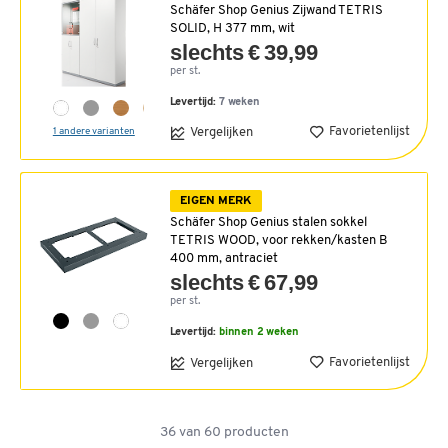
Schäfer Shop Genius Zijwand TETRIS
SOLID, H 377 mm, wit
slechts € 39,99
per st.
Levertijd:
7 weken
Favorietenlijst
Vergelijken
1 andere varianten
EIGEN MERK
Schäfer Shop Genius stalen sokkel
TETRIS WOOD, voor rekken/kasten B
400 mm, antraciet
slechts € 67,99
per st.
Levertijd:
binnen 2 weken
Favorietenlijst
Vergelijken
36
van
60
producten