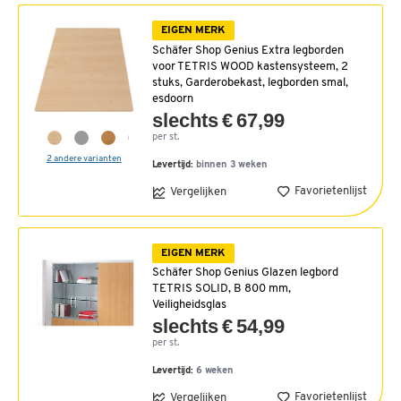
EIGEN MERK
Schäfer Shop Genius Extra legborden
voor TETRIS WOOD kastensysteem, 2
stuks, Garderobekast, legborden smal,
esdoorn
slechts € 67,99
per st.
2 andere varianten
Levertijd:
binnen 3 weken
Favorietenlijst
Vergelijken
EIGEN MERK
Schäfer Shop Genius Glazen legbord
TETRIS SOLID, B 800 mm,
Veiligheidsglas
slechts € 54,99
per st.
Levertijd:
6 weken
Favorietenlijst
Vergelijken